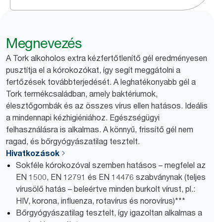
Megnevezés
A Tork alkoholos extra kézfertőtlenítő gél eredményesen
pusztítja el a kórokozókat, így segít meggátolni a
fertőzések továbbterjedését. A leghatékonyabb gél a
Tork termékcsaládban, amely baktériumok,
élesztőgombák és az összes vírus ellen hatásos. Ideális
a mindennapi kézhigiéniához. Egészségügyi
felhasználásra is alkalmas. A könnyű, frissítő gél nem
ragad, és bőrgyógyászatilag tesztelt.
Hivatkozások
Sokféle kórokozóval szemben hatásos – megfelel az
EN 1500, EN 12791 és EN 14476 szabványnak (teljes
vírusölő hatás – beleértve minden burkolt vírust, pl.:
HIV, korona, influenza, rotavírus és norovírus)***
Bőrgyógyászatilag tesztelt, így igazoltan alkalmas a