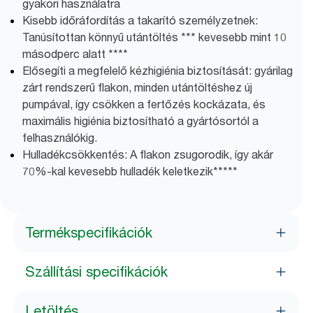
gyakori használatra
Kisebb időráfordítás a takarító személyzetnek:
Tanúsítottan könnyű utántöltés *** kevesebb mint 10
másodperc alatt ****
Elősegíti a megfelelő kézhigiénia biztosítását: gyárilag
zárt rendszerű flakon, minden utántöltéshez új
pumpával, így csökken a fertőzés kockázata, és
maximális higiénia biztosítható a gyártósortól a
felhasználókig.
Hulladékcsökkentés: A flakon zsugorodik, így akár
70%-kal kevesebb hulladék keletkezik*****
Termékspecifikációk
Szállítási specifikációk
Letöltés