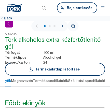
Bejelentkezés
Back
Új
1 / 3
590205
Tork alkoholos extra kézfertőtlenítő
gél
100 ml
Térfogat
Alcohol gel
Terméktípus
24
Egység/karton
Termékadatlap letöltése
lőnyök
Megnevezés
Termékspecifikációk
Szállítási specifikációk
L
Főbb előnyök