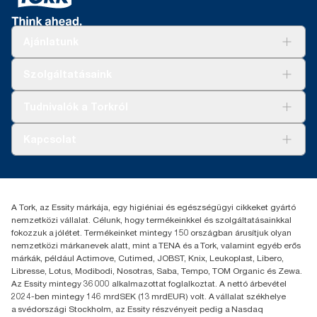
Ajánlatunk
Megoldások
Szolgáltatásaink
Fenntarthatóság
Tork Clean Care
AD-a-Glance
Tudnivalók a Torkról
Tork PaperCircle
Tiszta kéz
Bemutatkozás
Kapcsolat
Sikertörténetek
Karrier
torkcontact@essity.com
+36 1 392 2176
Essity Hungary Kft. Professional Hygiene
A Tork, az Essity márkája, egy higiéniai és egészségügyi cikkeket gyártó
H-1021 Budapest
nemzetközi vállalat. Célunk, hogy termékeinkkel és szolgáltatásainkkal
Budakeszi út 51.
fokozzuk a jólétet. Termékeinket mintegy 150 országban árusítjuk olyan
nemzetközi márkanevek alatt, mint a TENA és a Tork, valamint egyéb erős
márkák, például Actimove, Cutimed, JOBST, Knix, Leukoplast, Libero,
Libresse, Lotus, Modibodi, Nosotras, Saba, Tempo, TOM Organic és Zewa.
Az Essity mintegy 36 000 alkalmazottat foglalkoztat. A nettó árbevétel
2024-ben mintegy 146 mrdSEK (13 mrdEUR) volt. A vállalat székhelye
a svédországi Stockholm, az Essity részvényeit pedig a Nasdaq