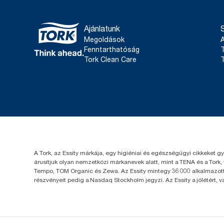
Ajánlatunk
Megoldások
Fenntarthatóság
T
Tork Clean Care
T
A Tork, az Essity márkája, egy higiéniai és egészségügyi cikkeket g
árusítjuk olyan nemzetközi márkanevek alatt, mint a TENA és a Tork,
Tempo, TOM Organic és Zewa. Az Essity mintegy 36 000 alkalmazotta
részvényeit pedig a Nasdaq Stockholm jegyzi. Az Essity a jólétért, 