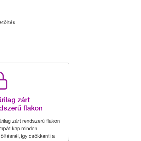
etöltés
rilag zárt
dszerű flakon
árilag zárt rendszerű flakon
umpát kap minden
öltésnél, így csökkenti a