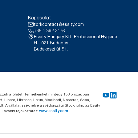
Kapcsolat
torkcontact@essity.com
+36 1 392 2176
Essity Hungary Kft. Professional Hygiene
H-1021 Budapest
Budakeszi út 51.
kozzuk a jólétet. Termékeinket mintegy 150 országban
, Libero, Libresse, Lotus, Modibodi, Nosotras, Saba,
. A vállalat székhelye a svédországi Stockholm, az Essity
 További tájékoztatás:
www.essity.com