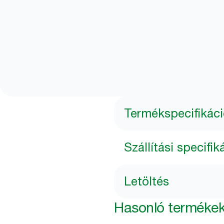
Termékspecifikác
Szállítási specifik
Letöltés
Hasonló terméke