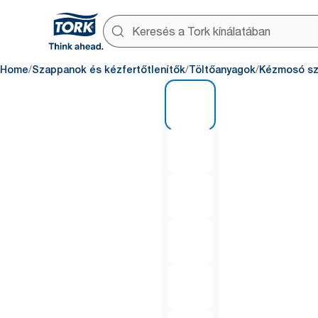
/
/
/
Home
Szappanok és kézfertőtlenítők
Töltőanyagok
Kézmosó sz
1 of 6