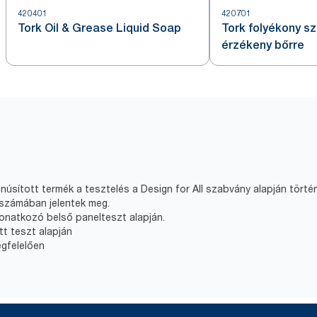
420401
420701
Tork Oil & Grease Liquid Soap
Tork folyékony s
érzékeny bőrre
núsított termék a tesztelés a Design for All szabvány alapján tört
számában jelentek meg.
vonatkozó belső panelteszt alapján.
tt teszt alapján
egfelelően