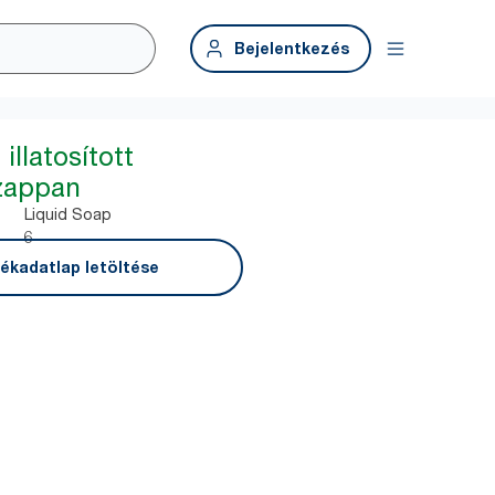
Bejelentkezés
illatosított
szappan
Liquid Soap
6
ékadatlap letöltése