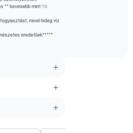
és ** kevesebb mint 10
ogyasztást, mivel hideg víz
*
észetes eredetűek*****