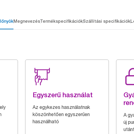
lőnyök
Megnevezés
Termékspecifikációk
Szállítási specifikációk
L
n
Egyszerű használat
Gyá
ren
ely
Az egykezes használatnak
n
köszönhetően egyszerűen
A gy
használható
új p
utánt