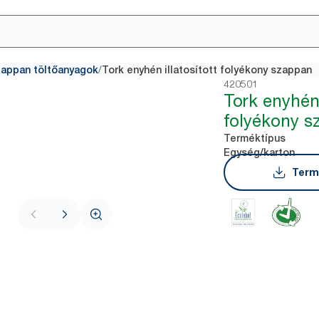
/
appan töltőanyagok
Tork enyhén illatosított folyékony szappan
420501
Tork enyhén 
folyékony 
Terméktípus
Egység/karton
Term