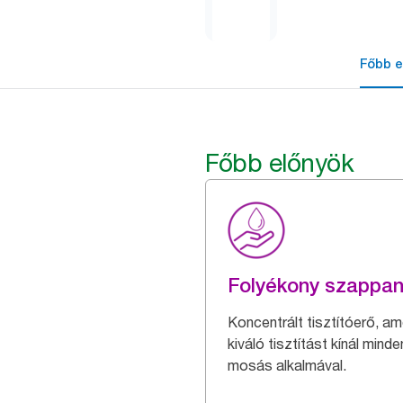
Főbb e
Főbb előnyök
Folyékony szappa
Koncentrált tisztítóerő, am
kiváló tisztítást kínál minde
mosás alkalmával.