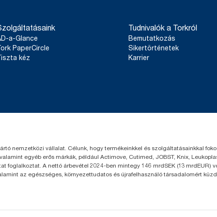
Szolgáltatásaink
Tudnivalók a Torkról
AD-a-Glance
Bemutatkozás
ork PaperCircle
Sikertörténetek
iszta kéz
Karrier
yártó nemzetközi vállalat. Célunk, hogy termékeinkkel és szolgáltatásainkkal fo
 valamint egyéb erős márkák, például Actimove, Cutimed, JOBST, Knix, Leukoplast
t foglalkoztat. A nettó árbevétel 2024-ben mintegy 146 mrdSEK (13 mrdEUR) volt
valamint az egészséges, környezettudatos és újrafelhasználó társadalomért küzd.