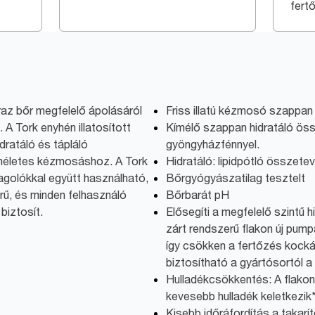
fert
az bőr megfelelő ápolásáról
Friss illatú kézmosó szappan
A Tork enyhén illatosított
Kímélő szappan hidratáló ös
idratáló és tápláló
gyöngyházfénnyel.
íméletes kézmosáshoz. A Tork
Hidratáló: lipidpótló összete
golókkal együtt használható,
Bőrgyógyászatilag tesztelt
rű, és minden felhasználó
Bőrbarát pH
biztosít.
Elősegíti a megfelelő szintű h
zárt rendszerű flakon új pump
így csökken a fertőzés kockáz
biztosítható a gyártósortól a
Hulladékcsökkentés: A flakon
kevesebb hulladék keletkezik
Kisebb időráfordítás a takar