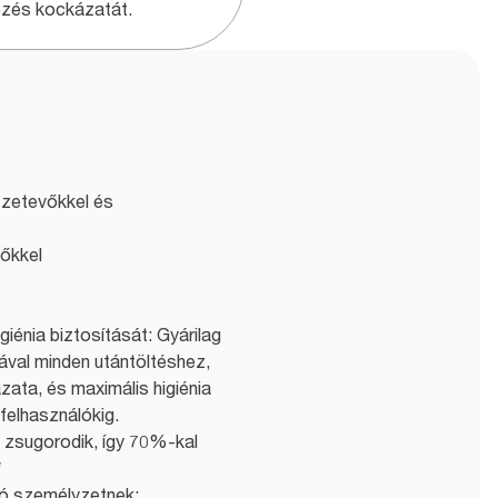
őzés kockázatát.
szetevőkkel és
vőkkel
igiénia biztosítását: Gyárilag
ával minden utántöltéshez,
ata, és maximális higiénia
 felhasználókig.
 zsugorodik, így 70%-kal
*
ító személyzetnek: