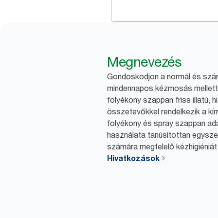
Megnevezés
Gondoskodjon a normál és szár
mindennapos kézmosás mellett. 
folyékony szappan friss illatú, h
összetevőkkel rendelkezik a k
folyékony és spray szappan ada
használata tanúsítottan egysze
számára megfelelő kézhigiéniát 
Hivatkozások