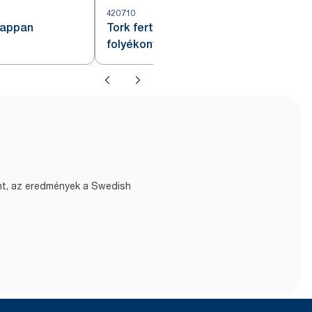
420710
4
zappan
Tork fertőtlenítő kézmosó
folyékony szappan, S1
ént, az eredmények a Swedish