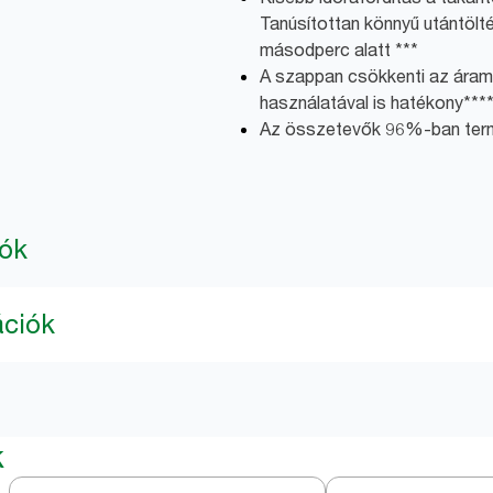
Tanúsítottan könnyű utántölt
másodperc alatt ***
A szappan csökkenti az áramf
használatával is hatékony***
Az összetevők 96%-ban term
iók
ációk
k