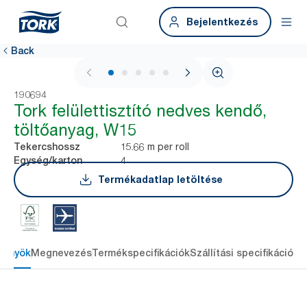
Bejelentkezés
Back
1 / 5
190694
Tork felülettisztító nedves kendő,
töltőanyag, W15
15.66 m per roll
Tekercshossz
4
Egység/karton
Termékadatlap letöltése
lőnyök
Megnevezés
Termékspecifikációk
Szállítási specifikációk
L