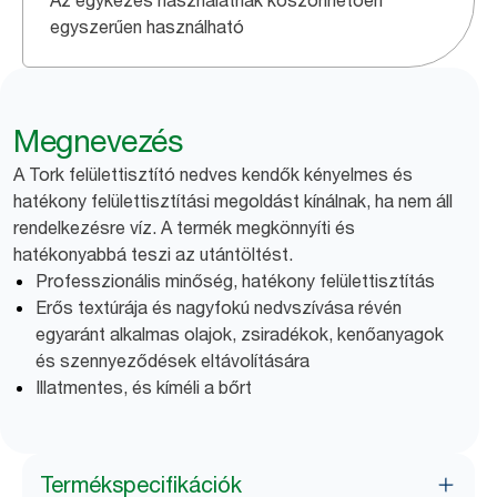
Az egykezes használatnak köszönhetően
egyszerűen használható
Megnevezés
A Tork felülettisztító nedves kendők kényelmes és
hatékony felülettisztítási megoldást kínálnak, ha nem áll
rendelkezésre víz. A termék megkönnyíti és
hatékonyabbá teszi az utántöltést.
Professzionális minőség, hatékony felülettisztítás
Erős textúrája és nagyfokú nedvszívása révén
egyaránt alkalmas olajok, zsiradékok, kenőanyagok
és szennyeződések eltávolítására
Illatmentes, és kíméli a bőrt
Termékspecifikációk