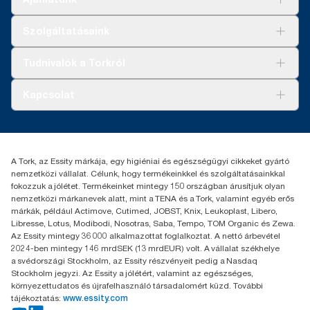
Megoldások
Szolgáltatásaink
Fenntarthatóság
Tork Clean Care
AD-a-Glance
Tudnivalók a Torkról
Tork PaperCircle
Tiszta kéz
Bemutatkozás
Kapcsolat
Sikertörténetek
Karrier
torkcontact@essity.com
+36 1 392 2176
Essity Hungary Kft. Professional Hygiene
A Tork, az Essity márkája, egy higiéniai és egészségügyi cikkeket gyártó
H-1021 Budapest
nemzetközi vállalat. Célunk, hogy termékeinkkel és szolgáltatásainkkal
Budakeszi út 51.
fokozzuk a jólétet. Termékeinket mintegy 150 országban árusítjuk olyan
nemzetközi márkanevek alatt, mint a TENA és a Tork, valamint egyéb erős
márkák, például Actimove, Cutimed, JOBST, Knix, Leukoplast, Libero,
Libresse, Lotus, Modibodi, Nosotras, Saba, Tempo, TOM Organic és Zewa.
Az Essity mintegy 36 000 alkalmazottat foglalkoztat. A nettó árbevétel
2024-ben mintegy 146 mrdSEK (13 mrdEUR) volt. A vállalat székhelye
a svédországi Stockholm, az Essity részvényeit pedig a Nasdaq
Stockholm jegyzi. Az Essity a jólétért, valamint az egészséges,
környezettudatos és újrafelhasználó társadalomért küzd. További
tájékoztatás:
www.essity.com