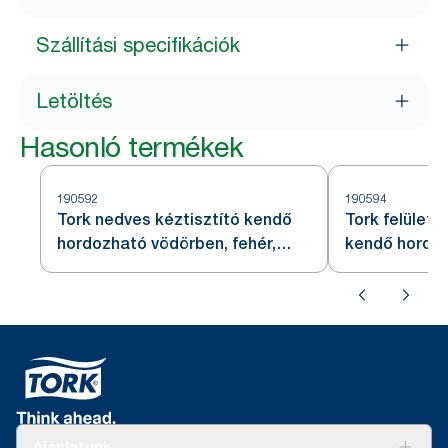
Szállítási specifikációk
Letöltés
Hasonló termékek
190592
190594
Tork nedves kéztisztító kendő
Tork felülett
hordozható vödörben, fehér,
kendő hordoz
W14
fehér, W15
Ajánlatunk