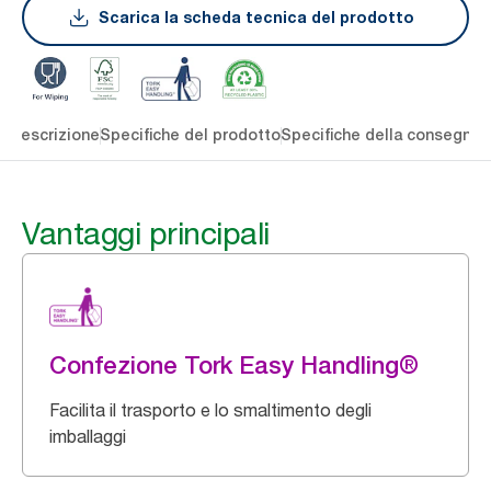
Scarica la scheda tecnica del prodotto
li
Descrizione
Specifiche del prodotto
Specifiche della consegna
S
Vantaggi principali
Confezione Tork Easy Handling®
Facilita il trasporto e lo smaltimento degli
imballaggi