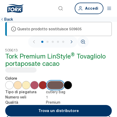
Accedi
Back
Questo prodotto sostituisce
509605
1 / 6
509613
®
Tork Premium LinStyle
Tovagliolo
portaposate cacao
Colore
cutlery bag
Tipo di piegatura
1
Numero veli
Premium
Qualità
Trova un distributore