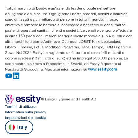
Trova un distributore
Tork, il marchio di Essity, è un'azienda leader globale nel settore
dell'igiene e della salute. Ogni giorno i nostri prodotti, servizi e soluzioni
sono utilizzati da un miliardo di persone in tutto il mondo. Il nostro
obiettivo è rompere le barriere al benessere a beneficio di consumatori,
pazienti, operatori sanitari, clienti e società. Le vendite vengono effettuate
in circa 150 paesi con i marchi leader a livello mondiale TENA e Tork e con
altri marchi forti come Actimove, Cutimed, JOBST, Knix, Leukoplast,
Libero, Libresse, Lotus, Modibodi, Nosotras, Saba, Tempo, TOM Organic e
Zewa. Nel 2024 Essity ha registrato un fatturato di circa 146 miliardi di
corone svedesi (13 miliardi di euro) ed ha impiegato 36.000 persone. La
sede centrale si trova a Stoccolma, in Svezia, ed Essity è quotata al
Nasdaq di Stoccolma. Maggiori informazioni su
www.essity.com
© Essity Hygiene and Health AB
Termini di utilizzo
Informativa sulla privacy
Impostazioni dei cookie
Italy