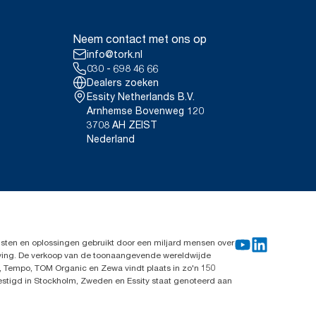
Neem contact met ons op
info@tork.nl
030 - 698 46 66
Dealers zoeken
Essity Netherlands B.V.
Arnhemse Bovenweg 120
3708 AH ZEIST
Nederland
sten en oplossingen gebruikt door een miljard mensen over
leving. De verkoop van de toonaangevende wereldwijde
, Tempo, TOM Organic en Zewa vindt plaats in zo'n 150
vestigd in Stockholm, Zweden en Essity staat genoteerd aan