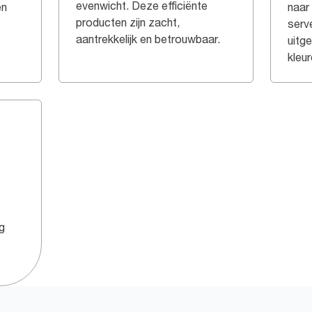
evenwicht. Deze efficiënte
en
naar
producten zijn zacht,
serve
aantrekkelijk en betrouwbaar.
uitg
kleur
3
g