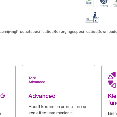
chrijving
Productspecificaties
Bezorgingsspecificaties
Download
g®
Advanced
Kle
fun
Houdt kosten en prestaties op
een effectieve manier in
n
Breng