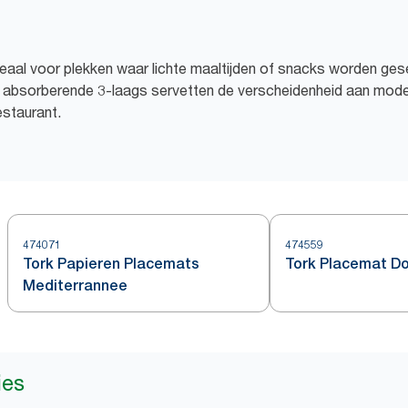
deaal voor plekken waar lichte maaltijden of snacks worden ges
 absorberende 3-laags servetten de verscheidenheid aan moder
estaurant.
474071
474559
Tork Papieren Placemats
Tork Placemat D
Mediterrannee
ies