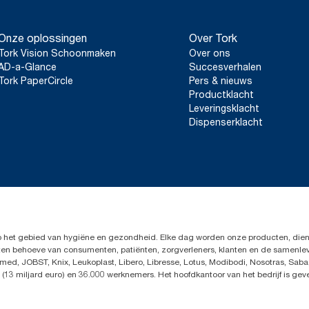
Onze oplossingen
Over Tork
Tork Vision Schoonmaken
Over ons
AD-a-Glance
Succesverhalen
Tork PaperCircle
Pers & nieuws
Productklacht
Leveringsklacht
Dispenserklacht
op het gebied van hygiëne en gezondheid. Elke dag worden onze producten, dien
en ten behoeve van consumenten, patiënten, zorgverleners, klanten en de samen
ed, JOBST, Knix, Leukoplast, Libero, Libresse, Lotus, Modibodi, Nosotras, Saba
(13 miljard euro) en 36.000 werknemers. Het hoofdkantoor van het bedrijf is ge