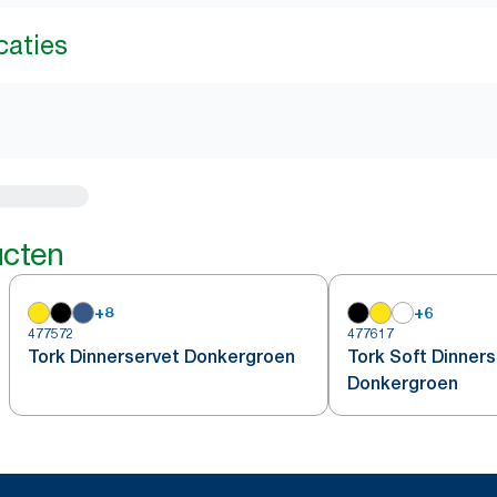
caties
ucten
+
8
+
6
477572
477617
Tork Dinnerservet Donkergroen
Tork Soft Dinner
Donkergroen