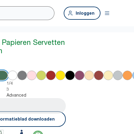
Inloggen
 Papieren Servetten
n
1/4
3
Advanced
formatieblad downloaden