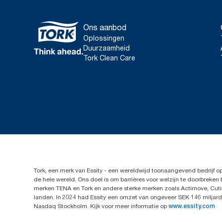
Ons aanbod
Oplossingen
Duurzaamheid
Tork Clean Care
Tork, een merk van Essity - een wereldwijd toonaangevend bedrijf 
de hele wereld. Ons doel is om barrières voor welzijn te doorbrek
merken TENA en Tork en andere sterke merken zoals Actimove, Cutim
landen. In 2024 had Essity een omzet van ongeveer SEK 146 miljard 
Nasdaq Stockholm. Kijk voor meer informatie op
www.essity.com