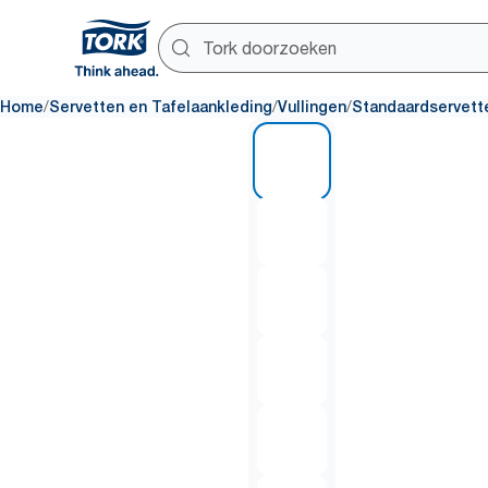
/
/
/
Home
Servetten en Tafelaankleding
Vullingen
Standaardservett
1 of 7