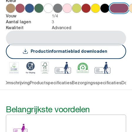
Kleur
1/4
Vouw
3
Aantal lagen
Advanced
Kwaliteit
Productinformatieblad downloaden
en
Omschrijving
Productspecificaties
Bezorgingsspecificaties
Down
Belangrijkste voordelen