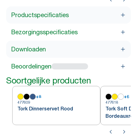
Productspecificaties
Bezorgingsspecificaties
Downloaden
Beoordelingen
Soortgelijke producten
+
8
+
6
477609
477618
Tork Dinnerservet Rood
Tork Soft Di
Bordeauxroo