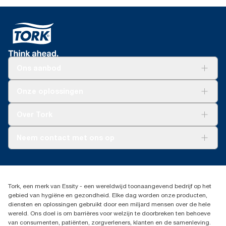
Ons aanbod
Oplossingen
Onze oplossingen
Duurzaamheid
Tork Clean Care
Tork Vision Schoonmaken
Over Tork
AD-a-Glance
Tork PaperCircle
Over ons
Neem contact met ons op
Succesverhalen
Pers & nieuws
info@tork.nl
Productklacht
030 - 698 46 66
Leveringsklacht
Dealers zoeken
Dispenserklacht
Tork, een merk van Essity - een wereldwijd toonaangevend bedrijf op het
Essity Netherlands B.V.
gebied van hygiëne en gezondheid. Elke dag worden onze producten,
Arnhemse Bovenweg 120
diensten en oplossingen gebruikt door een miljard mensen over de hele
3708 AH ZEIST
wereld. Ons doel is om barrières voor welzijn te doorbreken ten behoeve
Nederland
van consumenten, patiënten, zorgverleners, klanten en de samenleving.