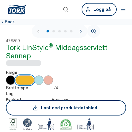
Logg på
Back
1 / 5
478859
®
Tork LinStyle
Middagsserviett
Sennep
Farge
1/4
Brettetype
1
Lag
Premium
Kvalitet
Last ned produktdatablad