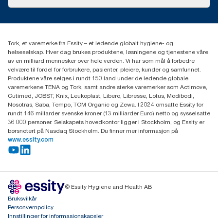
Suksesshistorier
Presse og nyheter
kontakt@essity.com
(+47) 22 70 62 00
Essity Norway AS
Tork, et varemerke fra Essity – et ledende globalt hygiene- og
Fredrik Selmers vei 6
helseselskap. Hver dag brukes produktene, løsningene og tjenestene våre
0603 OSLO
av en milliard mennesker over hele verden. Vi har som mål å forbedre
velvære til fordel for forbrukere, pasienter, pleiere, kunder og samfunnet.
Produktene våre selges i rundt 150 land under de ledende globale
varemerkene TENA og Tork, samt andre sterke varemerker som Actimove,
Cutimed, JOBST, Knix, Leukoplast, Libero, Libresse, Lotus, Modibodi,
Nosotras, Saba, Tempo, TOM Organic og Zewa. I 2024 omsatte Essity for
rundt 146 millarder svenske kroner (13 milliarder Euro) netto og sysselsatte
36 000 personer. Selskapets hovedkontor ligger i Stockholm, og Essity er
børsnotert på Nasdaq Stockholm. Du finner mer informasjon på
www.essity.com
© Essity Hygiene and Health AB
Bruksvilkår
Personvernpolicy
Innstillinger for informasjonskapsler