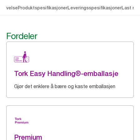
krivelse
Produktspesifikasjoner
Leveringsspesifikasjoner
Last ne
Fordeler
Tork Easy Handling®-emballasje
Gjør det enklere å bære og kaste emballasjen
Premium