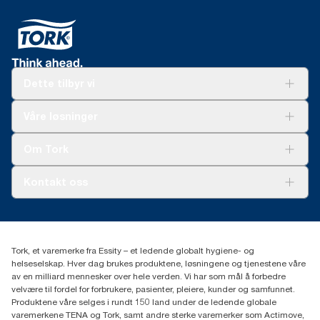
Dette tilbyr vi
Løsninger
Våre løsninger
Bærekraft
Tork Clean Care
Tork Vision Renhold
Om Tork
AD-a-Glance
Tork PaperCircle
Om oss
Kontakt oss
Suksesshistorier
Presse og nyheter
kontakt@essity.com
(+47) 22 70 62 00
Essity Norway AS
Tork, et varemerke fra Essity – et ledende globalt hygiene- og
Fredrik Selmers vei 6
helseselskap. Hver dag brukes produktene, løsningene og tjenestene våre
0603 OSLO
av en milliard mennesker over hele verden. Vi har som mål å forbedre
velvære til fordel for forbrukere, pasienter, pleiere, kunder og samfunnet.
Produktene våre selges i rundt 150 land under de ledende globale
varemerkene TENA og Tork, samt andre sterke varemerker som Actimove,