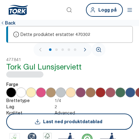
Logg på
Back
Dette produktet erstatter
470302
1 / 6
477841
Tork Gul Lunsjserviett
Farge
1/4
Brettetype
2
Lag
Advanced
Kvalitet
Last ned produktdatablad