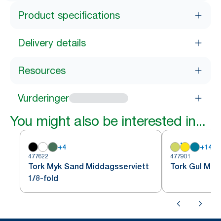
Product specifications
Delivery details
Resources
Vurderinger
You might also be interested in...
+
4
+
14
477622
477901
Tork Myk Sand Middagsserviett
Tork Gul Mid
1/8-fold