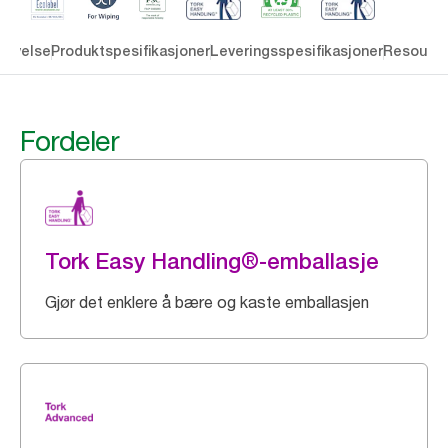
rivelse
Produktspesifikasjoner
Leveringsspesifikasjoner
Resourc
Fordeler
Tork Easy Handling®-emballasje
Gjør det enklere å bære og kaste emballasjen