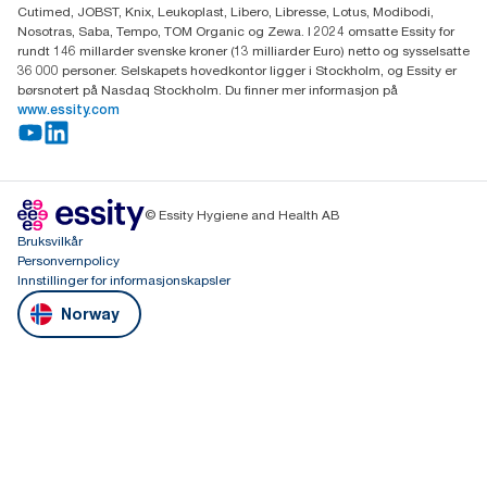
Cutimed, JOBST, Knix, Leukoplast, Libero, Libresse, Lotus, Modibodi,
Nosotras, Saba, Tempo, TOM Organic og Zewa. I 2024 omsatte Essity for
rundt 146 millarder svenske kroner (13 milliarder Euro) netto og sysselsatte
36 000 personer. Selskapets hovedkontor ligger i Stockholm, og Essity er
børsnotert på Nasdaq Stockholm. Du finner mer informasjon på
www.essity.com
© Essity Hygiene and Health AB
Bruksvilkår
Personvernpolicy
Innstillinger for informasjonskapsler
Norway