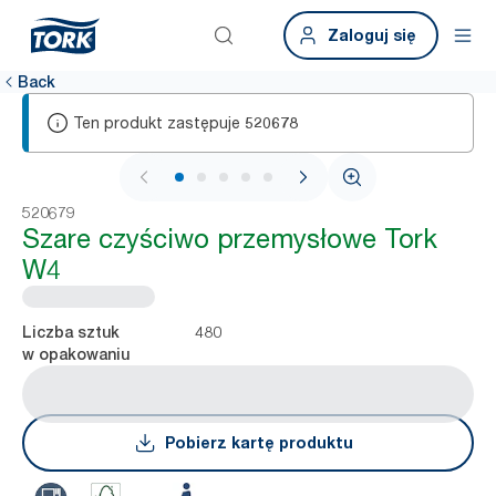
Zaloguj się
Back
Ten produkt zastępuje
520678
1 / 6
520679
Szare czyściwo przemysłowe Tork
W4
480
Liczba sztuk
w opakowaniu
Pobierz kartę produktu