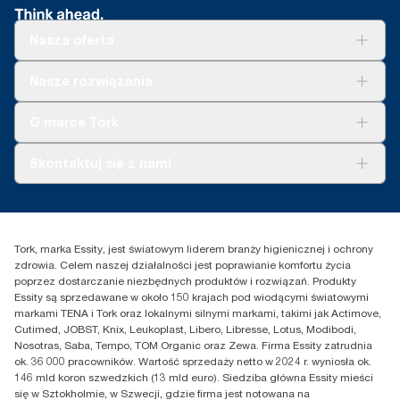
organizację.
przez Essity i zweryfikowanej przez stronę trzecią w kwietniu
2014 r. Czyściwa wynajmowane, szmaty bawełniane i mieszane
2021 r. Zmniejszenie emisji w porównaniu do asortymentu w
porównano z Tork czyściwem włókninowym wielozadaniowym
Ergonomiczne opakowanie Tork Easy Handling®
Nasza oferta
2011 r.
do trudnych zabrudzeń.
ułatwia przenoszenie, otwieranie i utylizację.
**
Dotyczy europejskiego asortymentu wkładów Tork exelCLEAN
**
W porównaniu do wcześniejszej wersji, obliczono na
Rozwiązania
Skraca czas czyszczenia nawet o 35%
Nasze rozwiązania
na odcinek. Na podstawie zweryfikowanych przez strony trzecie
funt/kg/tonę produktu, 2021 r.
Zrównoważony rozwój
*
w porównaniu z tradycyjnymi szmatami.
ocen cyklu życia (LCA) obejmujących wszystkie poziomy jakości
Tork Clean Care
Tork Vision Sprzątanie
wkładów. Ponieważ dane te są średnią systemu, nie są one
O marce Tork
przeznaczone do wykorzystania w raportach dotyczących
*
AD-a-Glance
Panel test conducted by Swerea Research Institute, Sweden,
emisji dwutlenku węgla dla konkretnych artykułów i zużycia.
2014. Rental cloths, cotton rags and mixed rags were
Tork PaperCircle
O nas
Skontaktuj się z nami
compared to Tork Heavy-Duty Cleaning Cloths
Historie sukcesu
Reklamacja dozownika
Skontaktuj się z nami
Reklamacja produktu
Przedstawiciele handlowi
Reklamacja serwisowa
Essity Poland Sp. z o.o. ul.
Tork, marka Essity, jest światowym liderem branży higienicznej i ochrony
Puławska 180
zdrowia. Celem naszej działalności jest poprawianie komfortu życia
02-670 Warszawa
poprzez dostarczanie niezbędnych produktów i rozwiązań. Produkty
Polska
Essity są sprzedawane w około 150 krajach pod wiodącymi światowymi
markami TENA i Tork oraz lokalnymi silnymi markami, takimi jak Actimove,
Cutimed, JOBST, Knix, Leukoplast, Libero, Libresse, Lotus, Modibodi,
Nosotras, Saba, Tempo, TOM Organic oraz Zewa. Firma Essity zatrudnia
ok. 36 000 pracowników. Wartość sprzedaży netto w 2024 r. wyniosła ok.
146 mld koron szwedzkich (13 mld euro). Siedziba główna Essity mieści
się w Sztokholmie, w Szwecji, gdzie firma jest notowana na