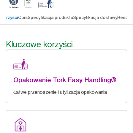
 korzyści
Opis
Specyfikacja produktu
Specyfikacja dostawy
Resour
Kluczowe korzyści
Opakowanie Tork Easy Handling®
Łatwe przenoszenie i utylizacja opakowania