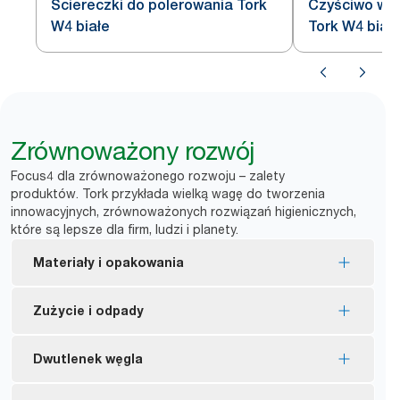
Ściereczki do polerowania Tork
Czyściwo wł
W4 białe
Tork W4 biał
Zrównoważony rozwój
Focus4 dla zrównoważonego rozwoju – zalety
produktów. Tork przykłada wielką wagę do tworzenia
innowacyjnych, zrównoważonych rozwiązań higienicznych,
które są lepsze dla firm, ludzi i planety.
Materiały i opakowania
Wkłady z certyfikatem FSC® – włókno drzewne
Zużycie i odpady
zostało pozyskane w odpowiedzialny sposób.
Opakowanie wewnętrzne zostało wyprodukowane
Czyściwa nadają się do wielokrotnego
Dwutlenek węgla
co najmniej w 30% z przetworzonego plastiku
stosowania, co pomaga ograniczyć zużycie.
pokonsumenckiego.