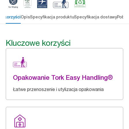
e korzyści
Opis
Specyfikacja produktu
Specyfikacja dostawy
Pobie
Kluczowe korzyści
Opakowanie Tork Easy Handling®
Łatwe przenoszenie i utylizacja opakowania