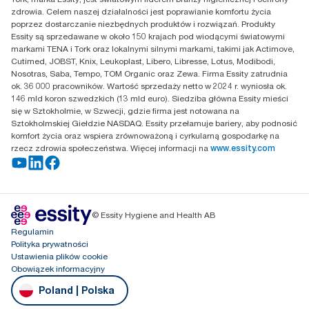
Puławska 180
zdrowia. Celem naszej działalności jest poprawianie komfortu życia
02-670 Warszawa
poprzez dostarczanie niezbędnych produktów i rozwiązań. Produkty
Polska
Essity są sprzedawane w około 150 krajach pod wiodącymi światowymi
markami TENA i Tork oraz lokalnymi silnymi markami, takimi jak Actimove,
Cutimed, JOBST, Knix, Leukoplast, Libero, Libresse, Lotus, Modibodi,
Nosotras, Saba, Tempo, TOM Organic oraz Zewa. Firma Essity zatrudnia
ok. 36 000 pracowników. Wartość sprzedaży netto w 2024 r. wyniosła ok.
146 mld koron szwedzkich (13 mld euro). Siedziba główna Essity mieści
się w Sztokholmie, w Szwecji, gdzie firma jest notowana na
Sztokholmskiej Giełdzie NASDAQ. Essity przełamuje bariery, aby podnosić
komfort życia oraz wspiera zrównoważoną i cyrkularną gospodarkę na
rzecz zdrowia społeczeństwa. Więcej informacji na
www.essity.com
© Essity Hygiene and Health AB
Regulamin
Polityka prywatności
Ustawienia plików cookie
Obowiązek informacyjny
Poland | Polska