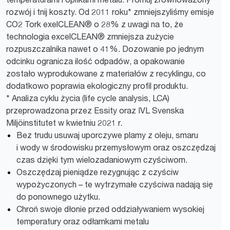
rozwój i tnij koszty. Od 2011 roku* zmniejszyliśmy emisje
CO2 Tork exelCLEAN® o 28% z uwagi na to, że
technologia excelCLEAN® zmniejsza zużycie
rozpuszczalnika nawet o 41%. Dozowanie po jednym
odcinku ogranicza ilość odpadów, a opakowanie
zostało wyprodukowane z materiałów z recyklingu, co
dodatkowo poprawia ekologiczny profil produktu.
* Analiza cyklu życia (life cycle analysis, LCA)
przeprowadzona przez Essity oraz IVL Svenska
Miljöinstitutet w kwietniu 2021 r.
Bez trudu usuwaj uporczywe plamy z oleju, smaru
i wody w środowisku przemysłowym oraz oszczędzaj
czas dzięki tym wielozadaniowym czyściwom.
Oszczędzaj pieniądze rezygnując z czyściw
wypożyczonych – te wytrzymałe czyściwa nadają się
do ponownego użytku.
Chroń swoje dłonie przed oddziaływaniem wysokiej
temperatury oraz odłamkami metalu