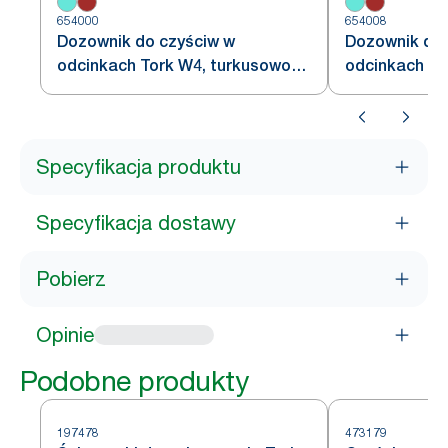
654000
654008
Dozownik do czyściw w
Dozownik do 
odcinkach Tork W4, turkusowo-
odcinkach To
biały
szary
Specyfikacja produktu
Specyfikacja dostawy
Pobierz
Opinie
Podobne produkty
197478
473179