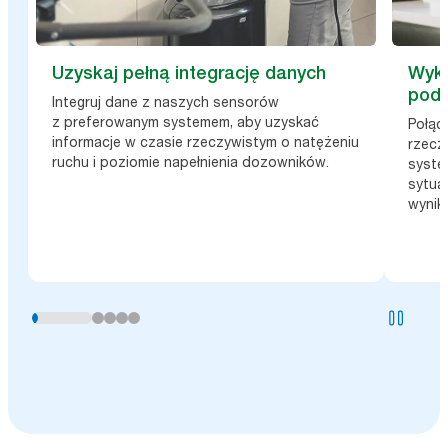
Uzyskaj pełną integrację danych
Wyko
pode
Integruj dane z naszych sensorów
z preferowanym systemem, aby uzyskać
Połąc
informacje w czasie rzeczywistym o natężeniu
rzeczy
ruchu i poziomie napełnienia dozowników.
syste
sytuac
wyniki