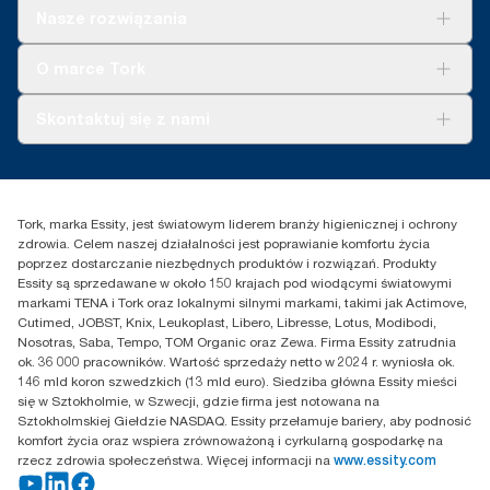
Rozwiązania
Nasze rozwiązania
Zrównoważony rozwój
Tork Clean Care
Tork Vision Sprzątanie
O marce Tork
AD-a-Glance
Tork PaperCircle
O nas
Skontaktuj się z nami
Historie sukcesu
Reklamacja dozownika
Skontaktuj się z nami
Reklamacja produktu
Przedstawiciele handlowi
Reklamacja serwisowa
Essity Poland Sp. z o.o. ul.
Tork, marka Essity, jest światowym liderem branży higienicznej i ochrony
Puławska 180
zdrowia. Celem naszej działalności jest poprawianie komfortu życia
02-670 Warszawa
poprzez dostarczanie niezbędnych produktów i rozwiązań. Produkty
Polska
Essity są sprzedawane w około 150 krajach pod wiodącymi światowymi
markami TENA i Tork oraz lokalnymi silnymi markami, takimi jak Actimove,
Cutimed, JOBST, Knix, Leukoplast, Libero, Libresse, Lotus, Modibodi,
Nosotras, Saba, Tempo, TOM Organic oraz Zewa. Firma Essity zatrudnia
ok. 36 000 pracowników. Wartość sprzedaży netto w 2024 r. wyniosła ok.
146 mld koron szwedzkich (13 mld euro). Siedziba główna Essity mieści
się w Sztokholmie, w Szwecji, gdzie firma jest notowana na
Sztokholmskiej Giełdzie NASDAQ. Essity przełamuje bariery, aby podnosić
komfort życia oraz wspiera zrównoważoną i cyrkularną gospodarkę na
rzecz zdrowia społeczeństwa. Więcej informacji na
www.essity.com