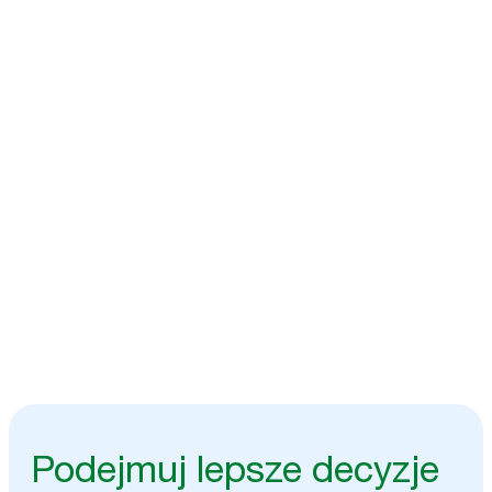
Inteligentne dane,
po Twojemu
Dostępne w czasie rzeczywistym informacje o natężeniu ruchu
i poziomie napełnienia wkładów w dozownikach ułatwiają
podejmowanie decyzji w Twoich preferowanych systemach dzięki Tork
Vision Connect.
Porozmawiaj z naszymi ekspertami
Podejmuj lepsze decyzje