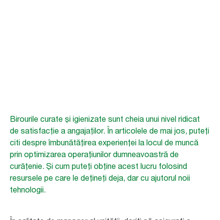
Provocarea
biroului
Importanța unui mediu de lucru curat pentru bunăstarea angajaților
Birourile curate și igienizate sunt cheia unui nivel ridicat
de satisfacție a angajaților. În articolele de mai jos, puteți
citi despre îmbunătățirea experienței la locul de muncă
prin optimizarea operațiunilor dumneavoastră de
curățenie. Și cum puteți obține acest lucru folosind
resursele pe care le dețineți deja, dar cu ajutorul noii
tehnologii.