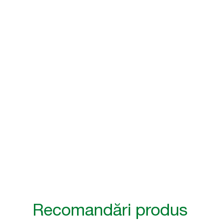
Sander Borggreve
Manager unitate la WTC
Amsterdam
Recomandări produs