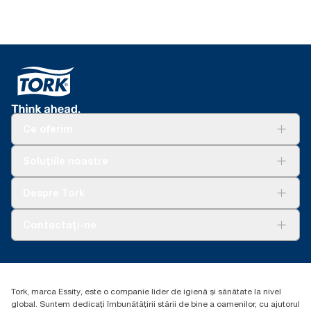
Ce oferim
Soluții
Soluțiile noastre
Sustenabilitate
Tork Clean Care
AD-a-Glance
Despre Tork
Curățarea Tork Vision
Despre noi
Contactați-ne
Povești de succes
torkcontact@essity.com
Essity Hungary Kft. Professional Hygiene
H-1021 Budapest
Tork, marca Essity, este o companie lider de igienă și sănătate la nivel
Budakeszi út 51.
global. Suntem dedicați îmbunătățirii stării de bine a oamenilor, cu ajutorul