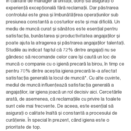
În calitate de manager al unității, doriți să asigurați o
experiență excepțională fără reclamații. Dar păstrarea
controlului este grea și îmbunătățirea operațiunilor sub
presiunea constantă a costurilor este și mai dificilă. Un
mediu de muncă curat și sănătos este esențial pentru
satisfacția, bunăstarea și productivitatea angajaților și
poate ajuta la atragerea și păstrarea angajaților talentați.
Studiile au indicat faptul că 72% dintre angajați nu se
gândesc să recomande celor care își caută un loc de
muncă o companie cu o igienă precară la birou, în timp ce
pentru 70% dintre aceștia igiena precară le-a afectat
satisfacția generală la locul de muncă*. Cu alte cuvinte,
mediul de muncă influențează satisfacția generală a
angajaților, iar igiena joacă un rol decisiv aici. Cercetările
arată, de asemenea, că reclamațiile cu privire la toalete
sunt cele mai frecvente. De aceea, este esențial să
asigurați o calitate înaltă și constantă a procesului de
curățenie. În special în prezent, când igiena este o
prioritate de top.