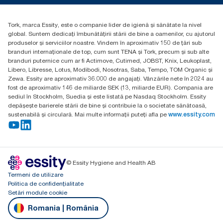
Essity Hungary Kft. Professional Hygiene
H-1021 Budapest
Tork, marca Essity, este o companie lider de igienă și sănătate la nivel
Budakeszi út 51.
global. Suntem dedicați îmbunătățirii stării de bine a oamenilor, cu ajutorul
produselor și serviciilor noastre. Vindem în aproximativ 150 de țări sub
branduri internaționale de top, cum sunt TENA și Tork, precum și sub alte
branduri puternice cum ar fi Actimove, Cutimed, JOBST, Knix, Leukoplast,
Libero, Libresse, Lotus, Modibodi, Nosotras, Saba, Tempo, TOM Organic și
Zewa. Essity are aproximativ 36.000 de angajați. Vânzările nete în 2024 au
fost de aproximativ 146 de miliarde SEK (13, miliarde EUR). Compania are
sediul în Stockholm, Suedia și este listată pe Nasdaq Stockholm. Essity
depășește barierele stării de bine și contribuie la o societate sănătoasă,
sustenabilă și circulară. Mai multe informații puteți afla pe
www.essity.com
© Essity Hygiene and Health AB
Termeni de utilizare
Politica de confidențialitate
Setări module cookie
Romania | România