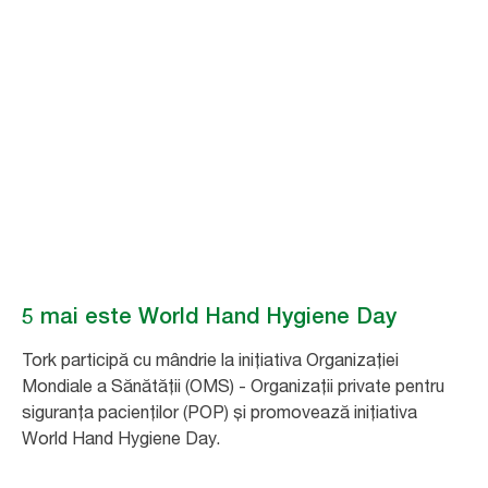
Salvați vieți - spălați-vă pe mâini!
World Hand
Hygiene Day
Descoperiți sfaturile și instrumentele de care aveți nevoie pentru a crea
medii mai sigure de îngrijire a pacienților.
5 mai este World Hand Hygiene Day
Tork participă cu mândrie la inițiativa Organizației
Mondiale a Sănătății (OMS) - Organizații private pentru
siguranța pacienților (POP) și promovează inițiativa
World Hand Hygiene Day.