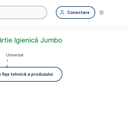
Conectare
ârtie Igienică Jumbo
1
Universal
1
6
 fișa tehnică a produsului