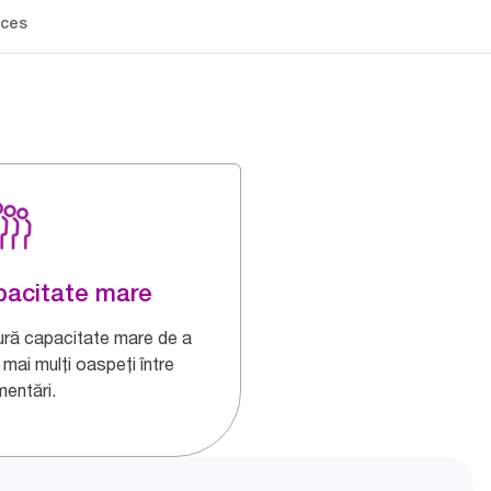
ces
acitate mare
ură capacitate mare de a
 mai mulți oaspeți între
mentări.