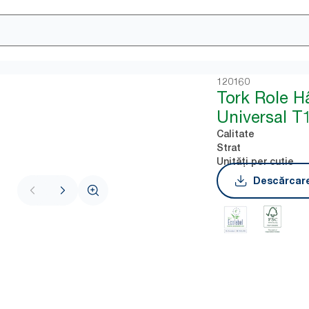
120160
Tork Role H
Universal T
Calitate
Strat
Unități per cutie
Descărcare