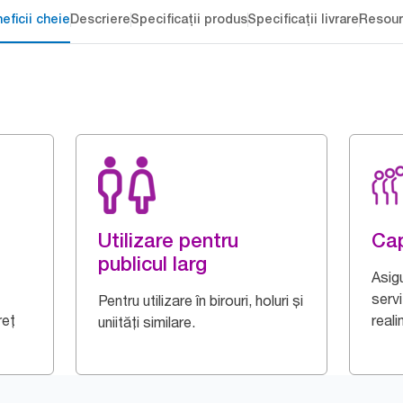
eficii cheie
Descriere
Specificații produs
Specificații livrare
Resour
Utilizare pentru
Cap
publicul larg
Asig
servi
Pentru utilizare în birouri, holuri și
reț
reali
uniități similare.