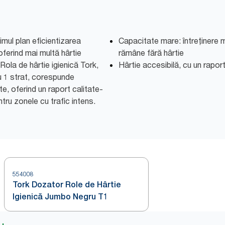
mul plan eficientizarea
Capacitate mare: întreținere m
 oferind mai multă hârtie
rămâne fără hârtie
 Rola de hârtie igienică Tork,
Hârtie accesibilă, cu un raport
u 1 strat, corespunde
te, oferind un raport calitate-
tru zonele cu trafic intens.
554008
Tork Dozator Role de Hârtie
Igienică Jumbo Negru T1