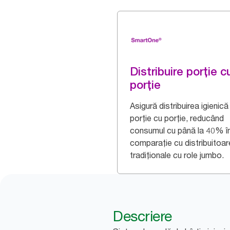
Distribuire porție c
porție
Asigură distribuirea igienică
porție cu porție, reducând
consumul cu până la 40% î
comparație cu distribuitoar
tradiționale cu role jumbo.
Descriere