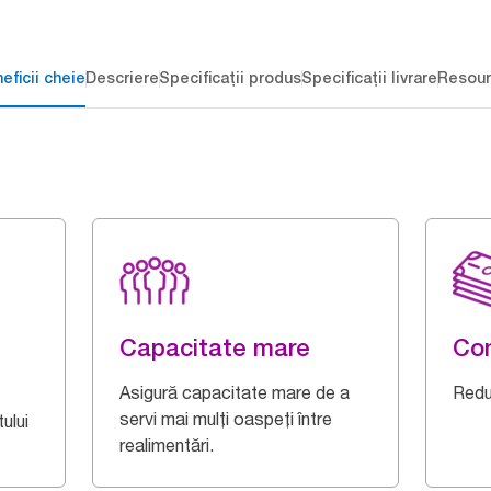
eficii cheie
Descriere
Specificații produs
Specificații livrare
Resour
Capacitate mare
Con
Asigură capacitate mare de a
Redu
servi mai mulți oaspeți între
ului
realimentări.