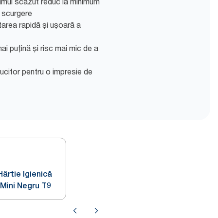
umul scăzut reduc la minimum
e scurgere
area rapidă și ușoară a
ai puțină și risc mai mic de a
lucitor pentru o impresie de
ârtie Igienică
Mini Negru T9