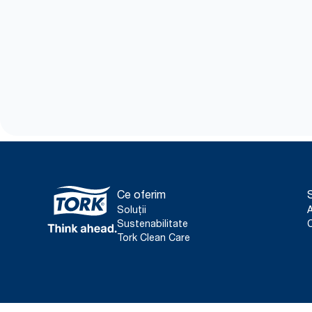
Ce oferim
S
Soluții
Sustenabilitate
C
Tork Clean Care