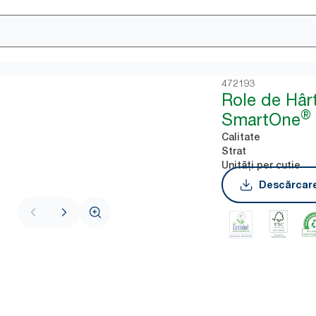
472193
Role de Hârt
®
SmartOne
Calitate
Strat
Unități per cutie
Descărcare