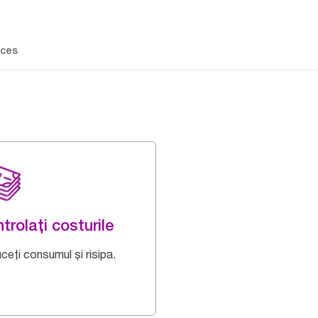
ces
trolați costurile
ceți consumul și risipa.