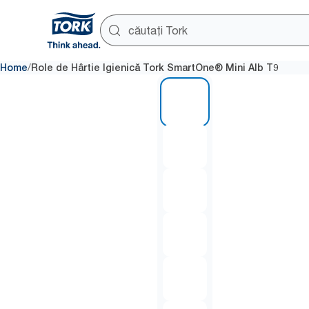
/
Home
Role de Hârtie Igienică Tork SmartOne® Mini Alb T9
1 of 7