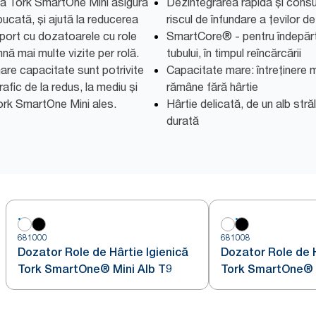
ică Tork SmartOne Mini asigură
Dezintegrarea rapidă și cons
 bucată, și ajută la reducerea
riscul de înfundare a țevilor d
port cu dozatoarele cu role
SmartCore® - pentru îndepărt
ă mai multe vizite per rolă.
tubului, în timpul reîncărcării
re capacitate sunt potrivite
Capacitate mare: întreținere m
rafic de la redus, la mediu și
rămâne fără hârtie
Tork SmartOne Mini ales.
Hârtie delicată, de un alb stră
durată
681000
681008
Dozator Role de Hârtie Igienică
Dozator Role de H
Tork SmartOne® Mini Alb T9
Tork SmartOne® 