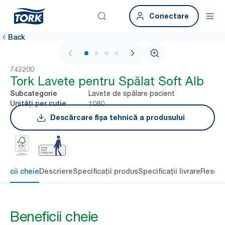
Conectare
Back
1 / 4
742200
Tork Lavete pentru Spălat Soft Alb
Lavete de spălare pacient
Subcategorie
1080
Unități per cutie
Descărcare fișa tehnică a produsului
eficii cheie
Descriere
Specificații produs
Specificații livrare
Resour
Beneficii cheie