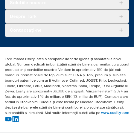
Soluții
Soluțiile noastre
Sustenabilitate
Tork Clean Care
AD-a-Glance
Despre Tork
Curățarea Tork Vision
Despre noi
Contactați-ne
Povești de succes
torkcontact@essity.com
Essity Hungary Kft. Professional Hygiene
H-1021 Budapest
Tork, marca Essity, este o companie lider de igienă și sănătate la nivel
Budakeszi út 51.
global. Suntem dedicați îmbunătățirii stării de bine a oamenilor, cu ajutorul
produselor și serviciilor noastre. Vindem în aproximativ 150 de țări sub
branduri internaționale de top, cum sunt TENA și Tork, precum și sub alte
branduri puternice cum ar fi Actimove, Cutimed, JOBST, Knix, Leukoplast,
Libero, Libresse, Lotus, Modibodi, Nosotras, Saba, Tempo, TOM Organic și
Zewa. Essity are aproximativ 36.000 de angajați. Vânzările nete în 2024 au
fost de aproximativ 146 de miliarde SEK (13, miliarde EUR). Compania are
sediul în Stockholm, Suedia și este listată pe Nasdaq Stockholm. Essity
depășește barierele stării de bine și contribuie la o societate sănătoasă,
sustenabilă și circulară. Mai multe informații puteți afla pe
www.essity.com