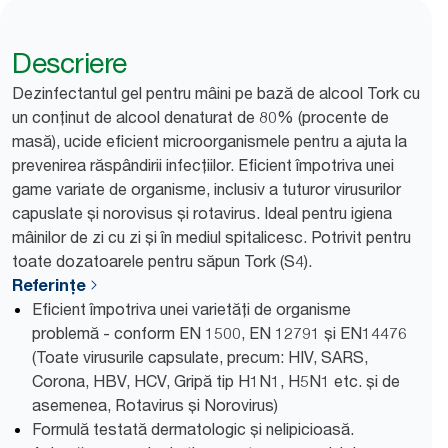
Descriere
Dezinfectantul gel pentru mâini pe bază de alcool Tork cu
un conținut de alcool denaturat de 80% (procente de
masă), ucide eficient microorganismele pentru a ajuta la
prevenirea răspândirii infecțiilor. Eficient împotriva unei
game variate de organisme, inclusiv a tuturor virusurilor
capuslate și norovisus și rotavirus. Ideal pentru igiena
mâinilor de zi cu zi și în mediul spitalicesc. Potrivit pentru
toate dozatoarele pentru săpun Tork (S4).
Referințe
Eficient împotriva unei varietăți de organisme
problemă - conform EN 1500, EN 12791 și EN14476
(Toate virusurile capsulate, precum: HIV, SARS,
Corona, HBV, HCV, Gripă tip H1N1, H5N1 etc. și de
asemenea, Rotavirus și Norovirus)
Formulă testată dermatologic și nelipicioasă.