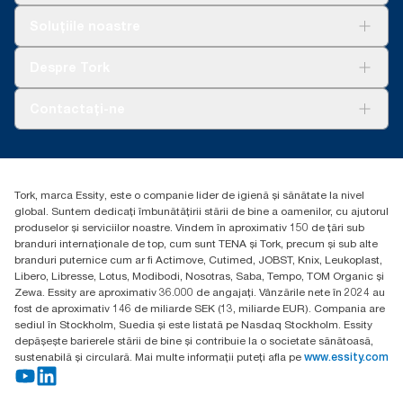
Soluții
Soluțiile noastre
Sustenabilitate
Tork Clean Care
AD-a-Glance
Despre Tork
Curățarea Tork Vision
Despre noi
Contactați-ne
Povești de succes
torkcontact@essity.com
Essity Hungary Kft. Professional Hygiene
H-1021 Budapest
Tork, marca Essity, este o companie lider de igienă și sănătate la nivel
Budakeszi út 51.
global. Suntem dedicați îmbunătățirii stării de bine a oamenilor, cu ajutorul
produselor și serviciilor noastre. Vindem în aproximativ 150 de țări sub
branduri internaționale de top, cum sunt TENA și Tork, precum și sub alte
branduri puternice cum ar fi Actimove, Cutimed, JOBST, Knix, Leukoplast,
Libero, Libresse, Lotus, Modibodi, Nosotras, Saba, Tempo, TOM Organic și
Zewa. Essity are aproximativ 36.000 de angajați. Vânzările nete în 2024 au
fost de aproximativ 146 de miliarde SEK (13, miliarde EUR). Compania are
sediul în Stockholm, Suedia și este listată pe Nasdaq Stockholm. Essity
depășește barierele stării de bine și contribuie la o societate sănătoasă,
sustenabilă și circulară. Mai multe informații puteți afla pe
www.essity.com