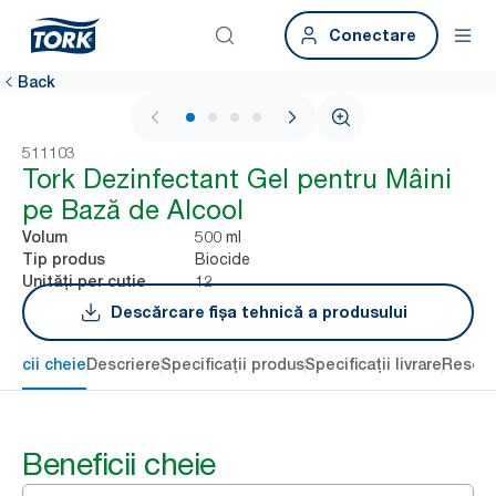
Conectare
Back
1 / 4
511103
Tork Dezinfectant Gel pentru Mâini
pe Bază de Alcool
500 ml
Volum
Biocide
Tip produs
12
Unități per cutie
Descărcare fișa tehnică a produsului
eficii cheie
Descriere
Specificații produs
Specificații livrare
Resour
Beneficii cheie