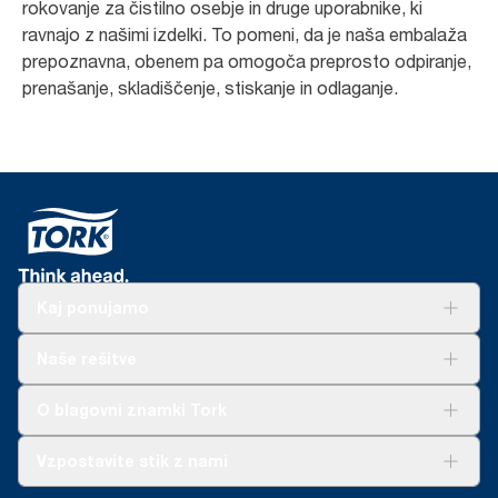
rokovanje za čistilno osebje in druge uporabnike, ki
ravnajo z našimi izdelki. To pomeni, da je naša embalaža
prepoznavna, obenem pa omogoča preprosto odpiranje,
prenašanje, skladiščenje, stiskanje in odlaganje.
Kaj ponujamo
Rešitve
Naše rešitve
Trajnost
Tork Clean Care
AD-a-Glance
O blagovni znamki Tork
O nas
Vzpostavite stik z nami
Zgodbe o uspehu