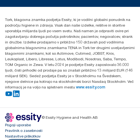
torkcontact@essity.com
Essity Hungary Kft. Professional Hygiene
H-1021 Budapest
Tork, blagovna znamka podjetja Essity, ki je vodilni globalni ponudnik na
Budakeszi út 51.
področju higiene in zdravja. Vsak dan naše izdelke, rešitve in storitve
uporablja milijarda ljudi po vsem svetu. Naš namen je odpraviti ovire pri
zagotavljanju dobrega počutja potrošnikov, pacientov, negovalcev, strank
in družbe. Izdelke prodajamo v približno 150 državah pod vodilnima
globalnima blagovnima znamkama TENA in Tork ter drugimi uveljavljenimi
blagovnimi znamkami, kot so Actimove, Cutimed, JOBST, Knix,
Leukoplast, Libero, Libresse, Lotus, Modibodi, Nosotras, Saba, Tempo,
TOM Organic in Zewa. V letu 2024 je podjetje Essity zaposlovalo 36.000
ljudi, čisti prihodki od prodaje pa so znašali približno 13 milijard EUR (146
milijard SEK). Sedež podjetja Essity je v Stockholmu na Švedskem,
njegove delnice pa kotirajo na stockholmski borzi Nasdaq Stockholm. Več
informacij je na voljo na spletnem mestu
www.essity.com
© Essity Hygiene and Health AB
Pogoji uporabe
Pravilnik o zasebnosti
Nastavitve piškotkov