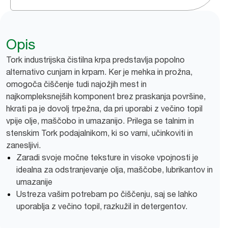
Opis
Tork industrijska čistilna krpa predstavlja popolno
alternativo cunjam in krpam. Ker je mehka in prožna,
omogoča čiščenje tudi najožjih mest in
najkompleksnejših komponent brez praskanja površine,
hkrati pa je dovolj trpežna, da pri uporabi z večino topil
vpije olje, maščobo in umazanijo. Prilega se talnim in
stenskim Tork podajalnikom, ki so varni, učinkoviti in
zanesljivi.
Zaradi svoje močne teksture in visoke vpojnosti je
idealna za odstranjevanje olja, maščobe, lubrikantov in
umazanije
Ustreza vašim potrebam po čiščenju, saj se lahko
uporablja z večino topil, razkužil in detergentov.