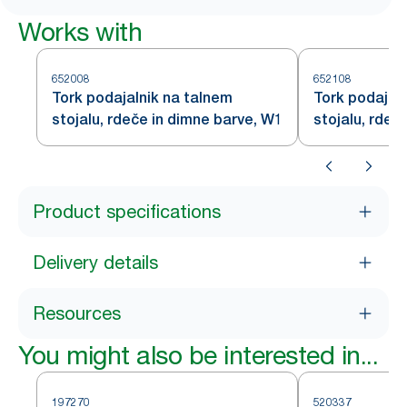
Works with
652008
652108
Tork podajalnik na talnem
Tork podajal
stojalu, rdeče in dimne barve, W1
stojalu, rdeč
Product specifications
Delivery details
Resources
You might also be interested in...
197270
520337