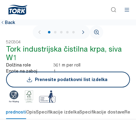
Back
1 / 6
520304
Tork industrijska čistilna krpa, siva
W1
361 m per roll
Dolžina role
1
Enote na zaboj
Prenesite podatkovni list izdelka
čne prednosti
Opis
Specifikacije izdelka
Specifikacije dostave
Reso