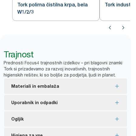
Tork polirna čistilna krpa, bela
Tork industrij
W1/2/3
Trajnost
Prednosti Focus4 trajnostnih izdelkov – pri blagovni znamki
Tork si prizadevamo za razvoj inovativnih, trajnostnih
higienskih rešitev, ki so boljše za podjetja, ljudi in planet.
Materiali in embalaža
Polnila s certifikatom FSC® – vlakna na lesni
Uporabnik in odpadki
osnovi v izdelku so pridobljena odgovorno.
Notranja embalaža je izdelana iz najmanj 30 %
Krpe so primerne za večkratno uporabo, kar
Ogljik
popotrošniško reciklirane plastike.
pripomore k zmanjšanju porabe.
*
Zmanjša porabo topil do 40 %.
Od leta 2011 smo ogljični odtis našega nabora
Higiena za vse