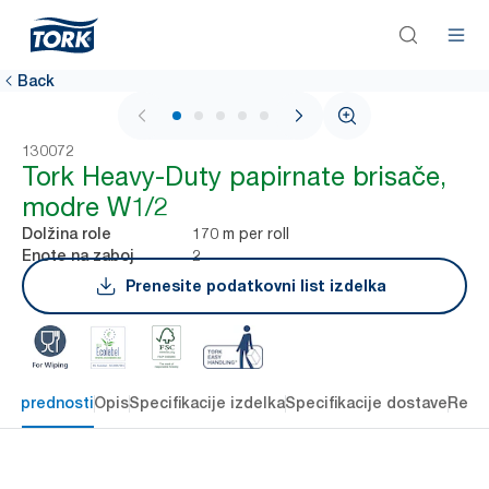
Back
1 / 5
130072
Tork Heavy-Duty papirnate brisače,
modre W1/2
170 m per roll
Dolžina role
2
Enote na zaboj
Prenesite podatkovni list izdelka
čne prednosti
Opis
Specifikacije izdelka
Specifikacije dostave
Reso