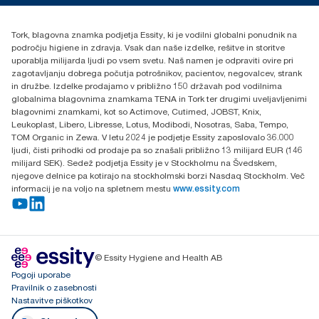
Essity Hungary Kft. Professional Hygiene
H-1021 Budapest
Tork, blagovna znamka podjetja Essity, ki je vodilni globalni ponudnik na
Budakeszi út 51.
področju higiene in zdravja. Vsak dan naše izdelke, rešitve in storitve
uporablja milijarda ljudi po vsem svetu. Naš namen je odpraviti ovire pri
zagotavljanju dobrega počutja potrošnikov, pacientov, negovalcev, strank
in družbe. Izdelke prodajamo v približno 150 državah pod vodilnima
globalnima blagovnima znamkama TENA in Tork ter drugimi uveljavljenimi
blagovnimi znamkami, kot so Actimove, Cutimed, JOBST, Knix,
Leukoplast, Libero, Libresse, Lotus, Modibodi, Nosotras, Saba, Tempo,
TOM Organic in Zewa. V letu 2024 je podjetje Essity zaposlovalo 36.000
ljudi, čisti prihodki od prodaje pa so znašali približno 13 milijard EUR (146
milijard SEK). Sedež podjetja Essity je v Stockholmu na Švedskem,
njegove delnice pa kotirajo na stockholmski borzi Nasdaq Stockholm. Več
informacij je na voljo na spletnem mestu
www.essity.com
© Essity Hygiene and Health AB
Pogoji uporabe
Pravilnik o zasebnosti
Nastavitve piškotkov