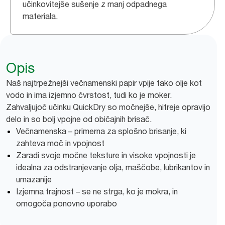
učinkovitejše sušenje z manj odpadnega
materiala.
Opis
Naš najtrpežnejši večnamenski papir vpije tako olje kot
vodo in ima izjemno čvrstost, tudi ko je moker.
Zahvaljujoč učinku QuickDry so močnejše, hitreje opravijo
delo in so bolj vpojne od običajnih brisač.
Večnamenska – primerna za splošno brisanje, ki
zahteva moč in vpojnost
Zaradi svoje močne teksture in visoke vpojnosti je
idealna za odstranjevanje olja, maščobe, lubrikantov in
umazanije
Izjemna trajnost – se ne strga, ko je mokra, in
omogoča ponovno uporabo