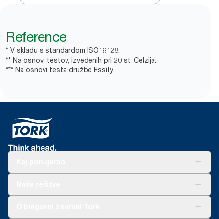
Reference
* V skladu s standardom ISO16128.
** Na osnovi testov, izvedenih pri 20 st. Celzija.
*** Na osnovi testa družbe Essity.
Kaj ponujamo
Rešitve
Naše rešitve
Trajnost
Tork Clean Care
AD-a-Glance
O blagovni znamki Tork