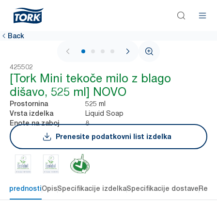
Back
1 / 4
425502
[Tork Mini tekoče milo z blago
dišavo, 525 ml] NOVO
525 ml
Prostornina
Liquid Soap
Vrsta izdelka
8
Enote na zaboj
Prenesite podatkovni list izdelka
čne prednosti
Opis
Specifikacije izdelka
Specifikacije dostave
Reso