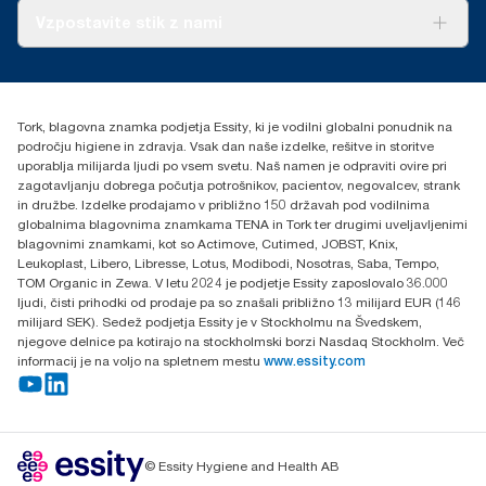
O nas
Vzpostavite stik z nami
Zgodbe o uspehu
torkcontact@essity.com
Essity Hungary Kft. Professional Hygiene
H-1021 Budapest
Tork, blagovna znamka podjetja Essity, ki je vodilni globalni ponudnik na
Budakeszi út 51.
področju higiene in zdravja. Vsak dan naše izdelke, rešitve in storitve
uporablja milijarda ljudi po vsem svetu. Naš namen je odpraviti ovire pri
zagotavljanju dobrega počutja potrošnikov, pacientov, negovalcev, strank
in družbe. Izdelke prodajamo v približno 150 državah pod vodilnima
globalnima blagovnima znamkama TENA in Tork ter drugimi uveljavljenimi
blagovnimi znamkami, kot so Actimove, Cutimed, JOBST, Knix,
Leukoplast, Libero, Libresse, Lotus, Modibodi, Nosotras, Saba, Tempo,
TOM Organic in Zewa. V letu 2024 je podjetje Essity zaposlovalo 36.000
ljudi, čisti prihodki od prodaje pa so znašali približno 13 milijard EUR (146
milijard SEK). Sedež podjetja Essity je v Stockholmu na Švedskem,
njegove delnice pa kotirajo na stockholmski borzi Nasdaq Stockholm. Več
informacij je na voljo na spletnem mestu
www.essity.com
© Essity Hygiene and Health AB