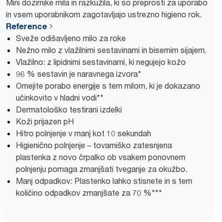
Mini dozirnike mila in razkužila, ki so preprosti za uporabo
in vsem uporabnikom zagotavljajo ustrezno higieno rok.
Reference
Sveže odišavljeno milo za roke
Nežno milo z vlažilnimi sestavinami in bisernim sijajem.
Vlažilno: z lipidnimi sestavinami, ki negujejo kožo
96 % sestavin je naravnega izvora*
Omejite porabo energije s tem milom, ki je dokazano
učinkovito v hladni vodi**
Dermatološko testirani izdelki
Koži prijazen pH
Hitro polnjenje v manj kot 10 sekundah
Higienično polnjenje – tovarniško zatesnjena
plastenka z novo črpalko ob vsakem ponovnem
polnjenju pomaga zmanjšati tveganje za okužbo.
Manj odpadkov: Plastenko lahko stisnete in s tem
količino odpadkov zmanjšate za 70 %***