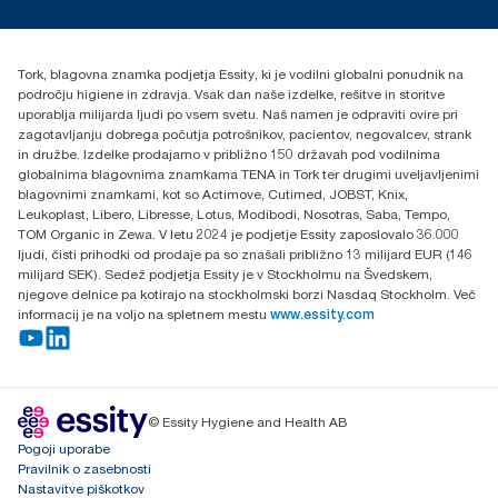
torkcontact@essity.com
Essity Hungary Kft. Professional Hygiene
H-1021 Budapest
Tork, blagovna znamka podjetja Essity, ki je vodilni globalni ponudnik na
Budakeszi út 51.
področju higiene in zdravja. Vsak dan naše izdelke, rešitve in storitve
uporablja milijarda ljudi po vsem svetu. Naš namen je odpraviti ovire pri
zagotavljanju dobrega počutja potrošnikov, pacientov, negovalcev, strank
in družbe. Izdelke prodajamo v približno 150 državah pod vodilnima
globalnima blagovnima znamkama TENA in Tork ter drugimi uveljavljenimi
blagovnimi znamkami, kot so Actimove, Cutimed, JOBST, Knix,
Leukoplast, Libero, Libresse, Lotus, Modibodi, Nosotras, Saba, Tempo,
TOM Organic in Zewa. V letu 2024 je podjetje Essity zaposlovalo 36.000
ljudi, čisti prihodki od prodaje pa so znašali približno 13 milijard EUR (146
milijard SEK). Sedež podjetja Essity je v Stockholmu na Švedskem,
njegove delnice pa kotirajo na stockholmski borzi Nasdaq Stockholm. Več
informacij je na voljo na spletnem mestu
www.essity.com
© Essity Hygiene and Health AB
Pogoji uporabe
Pravilnik o zasebnosti
Nastavitve piškotkov