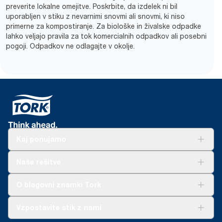
preverite lokalne omejitve. Poskrbite, da izdelek ni bil
uporabljen v stiku z nevarnimi snovmi ali snovmi, ki niso
primerne za kompostiranje. Za biološke in živalske odpadke
lahko veljajo pravila za tok komercialnih odpadkov ali posebni
pogoji. Odpadkov ne odlagajte v okolje.
Kaj ponujamo
Rešitve
Naše rešitve
Trajnost
Tork Clean Care
AD-a-Glance
O blagovni znamki Tork
O nas
Vzpostavite stik z nami
Zgodbe o uspehu