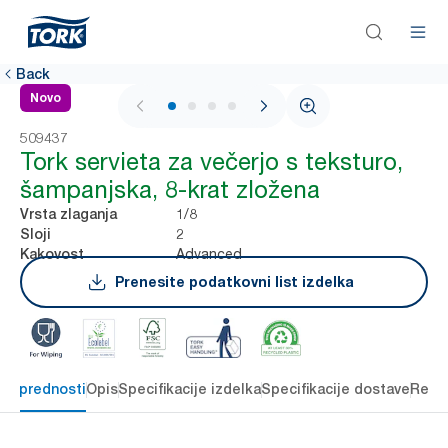
Back
Novo
1 / 4
509437
Tork servieta za večerjo s teksturo,
šampanjska, 8-krat zložena
1/8
Vrsta zlaganja
2
Sloji
Advanced
Kakovost
Prenesite podatkovni list izdelka
čne prednosti
Opis
Specifikacije izdelka
Specifikacije dostave
Reso