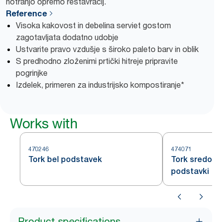
notranjo opremo restavracij.
Reference
Visoka kakovost in debelina serviet gostom
zagotavljata dodatno udobje
Ustvarite pravo vzdušje s široko paleto barv in oblik
S predhodno zloženimi prtički hitreje pripravite
pogrinjke
Izdelek, primeren za industrijsko kompostiranje*
Works with
470246
474071
Tork bel podstavek
Tork sredoze
podstavki
Product specifications