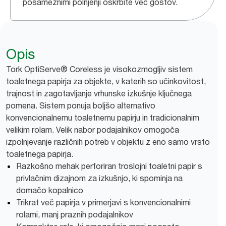
posameznimi polnjenji oskrbite več gostov.
Opis
Tork OptiServe® Coreless je visokozmogljiv sistem
toaletnega papirja za objekte, v katerih so učinkovitost,
trajnost in zagotavljanje vrhunske izkušnje ključnega
pomena. Sistem ponuja boljšo alternativo
konvencionalnemu toaletnemu papirju in tradicionalnim
velikim rolam. Velik nabor podajalnikov omogoča
izpolnjevanje različnih potreb v objektu z eno samo vrsto
toaletnega papirja.
Razkošno mehak perforiran troslojni toaletni papir s
privlačnim dizajnom za izkušnjo, ki spominja na
domačo kopalnico
Trikrat več papirja v primerjavi s konvencionalnimi
rolami, manj praznih podajalnikov