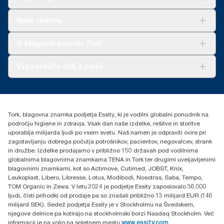
www.climate-id.com/9VIUDN
**
Rešitve
Predstavlja evropski nabor Tork OptiServe® polnil na
Naše rešitve
uporabnika. Na podlagi ocen življenjske dobe (LCA), ki jih je
Trajnost
pregledala tretja stran in zajemajo vse stopnje kakovosti polnil v
Tork Clean Care
AD-a-Glance
O blagovni znamki Tork
kombinaciji s podatki o porabi. Ker so ti podatki sistemsko
povprečje, niso namenjeni uporabi pri poročanju o emisijah
ogljika za posamezne izdelke in porabo.
O nas
Vzpostavite stik z nami
Zgodbe o uspehu
torkcontact@essity.com
Essity Hungary Kft. Professional Hygiene
H-1021 Budapest
Tork, blagovna znamka podjetja Essity, ki je vodilni globalni ponudnik na
Budakeszi út 51.
področju higiene in zdravja. Vsak dan naše izdelke, rešitve in storitve
uporablja milijarda ljudi po vsem svetu. Naš namen je odpraviti ovire pri
zagotavljanju dobrega počutja potrošnikov, pacientov, negovalcev, strank
in družbe. Izdelke prodajamo v približno 150 državah pod vodilnima
globalnima blagovnima znamkama TENA in Tork ter drugimi uveljavljenimi
blagovnimi znamkami, kot so Actimove, Cutimed, JOBST, Knix,
Leukoplast, Libero, Libresse, Lotus, Modibodi, Nosotras, Saba, Tempo,
TOM Organic in Zewa. V letu 2024 je podjetje Essity zaposlovalo 36.000
ljudi, čisti prihodki od prodaje pa so znašali približno 13 milijard EUR (146
milijard SEK). Sedež podjetja Essity je v Stockholmu na Švedskem,
njegove delnice pa kotirajo na stockholmski borzi Nasdaq Stockholm. Več
informacij je na voljo na spletnem mestu
www.essity.com