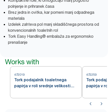
Kompaktne role, ki omogočajo manj pogosto
polnjenje in prihranek časa
Brez jedra in ovitka, kar pomeni manj odpadnega
materiala
Izdelek zahteva pol manj skladiščnega prostora od
konvencionalnih toaletnih rol
Tork Easy Handling® embalaža za ergonomsko
prenašanje
Works with
472019
472259
Tork podajalnik toaletnega
Tork podajal
papirja v roli srednje velikosti
papirja v roli
brez tulca, nerjavno jeklo T7
brez tulca, n