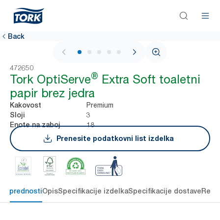
Back
1 / 5
472650
®
Tork OptiServe
Extra Soft toaletni
papir brez jedra
Premium
Kakovost
3
Sloji
18
Enote na zaboj
Prenesite podatkovni list izdelka
čne prednosti
Opis
Specifikacije izdelka
Specifikacije dostave
Reso