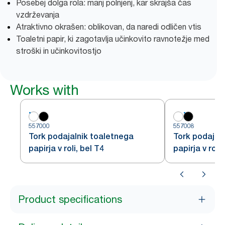
Posebej dolga rola: manj polnjenj, kar skrajša čas
vzdrževanja
Atraktivno okrašen: oblikovan, da naredi odličen vtis
Toaletni papir, ki zagotavlja učinkovito ravnotežje med
stroški in učinkovitostjo
Works with
557000
557008
Tork podajalnik toaletnega
Tork podajal
papirja v roli, bel T4
papirja v roli,
Product specifications