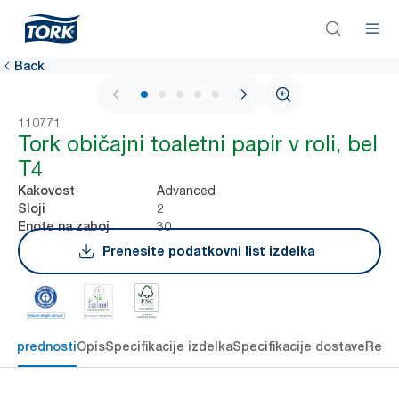
Back
1 / 5
110771
Tork običajni toaletni papir v roli, bel
T4
Advanced
Kakovost
2
Sloji
30
Enote na zaboj
Prenesite podatkovni list izdelka
čne prednosti
Opis
Specifikacije izdelka
Specifikacije dostave
Reso