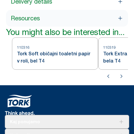
Delivery details
Resources
You might also be interested in...
110316
110319
Tork Soft običajni toaletni papir
Tork Extra So
v roli, bel T4
bela T4
Kaj ponujamo
Rešitve