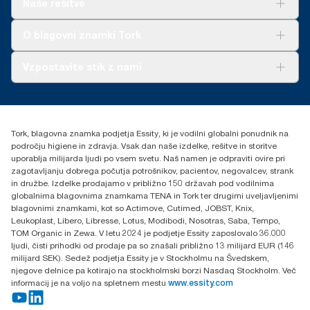
Naše rešitve
Trajnost
Tork Clean Care
AD-a-Glance
O blagovni znamki Tork
O nas
Vzpostavite stik z nami
Zgodbe o uspehu
torkcontact@essity.com
Essity Hungary Kft. Professional Hygiene
H-1021 Budapest
Tork, blagovna znamka podjetja Essity, ki je vodilni globalni ponudnik na
Budakeszi út 51.
področju higiene in zdravja. Vsak dan naše izdelke, rešitve in storitve
uporablja milijarda ljudi po vsem svetu. Naš namen je odpraviti ovire pri
zagotavljanju dobrega počutja potrošnikov, pacientov, negovalcev, strank
in družbe. Izdelke prodajamo v približno 150 državah pod vodilnima
globalnima blagovnima znamkama TENA in Tork ter drugimi uveljavljenimi
blagovnimi znamkami, kot so Actimove, Cutimed, JOBST, Knix,
Leukoplast, Libero, Libresse, Lotus, Modibodi, Nosotras, Saba, Tempo,
TOM Organic in Zewa. V letu 2024 je podjetje Essity zaposlovalo 36.000
ljudi, čisti prihodki od prodaje pa so znašali približno 13 milijard EUR (146
milijard SEK). Sedež podjetja Essity je v Stockholmu na Švedskem,
njegove delnice pa kotirajo na stockholmski borzi Nasdaq Stockholm. Več
informacij je na voljo na spletnem mestu
www.essity.com