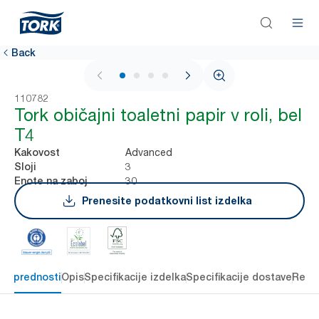
Back
1 / 4
110782
Tork običajni toaletni papir v roli, bel
T4
Advanced
Kakovost
3
Sloji
30
Enote na zaboj
Prenesite podatkovni list izdelka
čne prednosti
Opis
Specifikacije izdelka
Specifikacije dostave
Reso