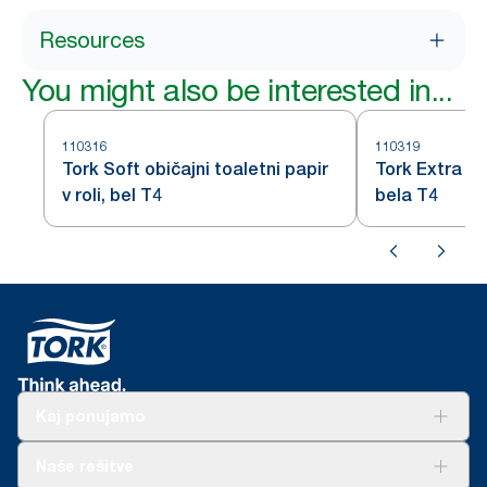
Resources
You might also be interested in...
110316
110319
Tork Soft običajni toaletni papir
Tork Extra So
v roli, bel T4
bela T4
Kaj ponujamo
Rešitve
Naše rešitve
Trajnost