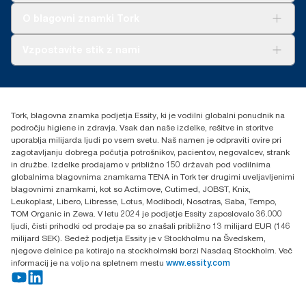
Tork Clean Care
AD-a-Glance
O blagovni znamki Tork
O nas
Vzpostavite stik z nami
Zgodbe o uspehu
torkcontact@essity.com
Essity Hungary Kft. Professional Hygiene
H-1021 Budapest
Tork, blagovna znamka podjetja Essity, ki je vodilni globalni ponudnik na
Budakeszi út 51.
področju higiene in zdravja. Vsak dan naše izdelke, rešitve in storitve
uporablja milijarda ljudi po vsem svetu. Naš namen je odpraviti ovire pri
zagotavljanju dobrega počutja potrošnikov, pacientov, negovalcev, strank
in družbe. Izdelke prodajamo v približno 150 državah pod vodilnima
globalnima blagovnima znamkama TENA in Tork ter drugimi uveljavljenimi
blagovnimi znamkami, kot so Actimove, Cutimed, JOBST, Knix,
Leukoplast, Libero, Libresse, Lotus, Modibodi, Nosotras, Saba, Tempo,
TOM Organic in Zewa. V letu 2024 je podjetje Essity zaposlovalo 36.000
ljudi, čisti prihodki od prodaje pa so znašali približno 13 milijard EUR (146
milijard SEK). Sedež podjetja Essity je v Stockholmu na Švedskem,
njegove delnice pa kotirajo na stockholmski borzi Nasdaq Stockholm. Več
informacij je na voljo na spletnem mestu
www.essity.com