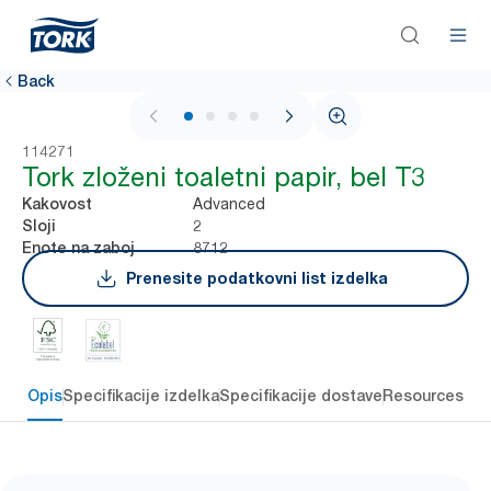
Back
1 / 4
114271
Tork zloženi toaletni papir, bel T3
Advanced
Kakovost
2
Sloji
8712
Enote na zaboj
Prenesite podatkovni list izdelka
Opis
Specifikacije izdelka
Specifikacije dostave
Resources