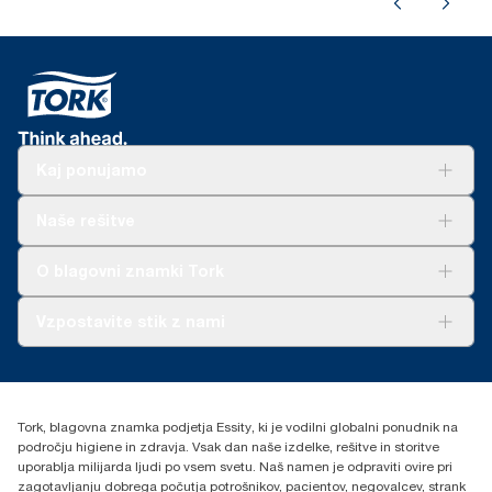
Kaj ponujamo
Rešitve
Naše rešitve
Trajnost
Tork Clean Care
AD-a-Glance
O blagovni znamki Tork
O nas
Vzpostavite stik z nami
Zgodbe o uspehu
torkcontact@essity.com
Essity Hungary Kft. Professional Hygiene
H-1021 Budapest
Tork, blagovna znamka podjetja Essity, ki je vodilni globalni ponudnik na
Budakeszi út 51.
področju higiene in zdravja. Vsak dan naše izdelke, rešitve in storitve
uporablja milijarda ljudi po vsem svetu. Naš namen je odpraviti ovire pri
zagotavljanju dobrega počutja potrošnikov, pacientov, negovalcev, strank