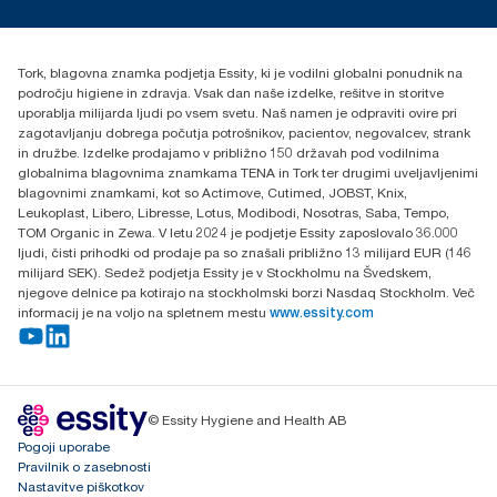
torkcontact@essity.com
Essity Hungary Kft. Professional Hygiene
H-1021 Budapest
Tork, blagovna znamka podjetja Essity, ki je vodilni globalni ponudnik na
Budakeszi út 51.
področju higiene in zdravja. Vsak dan naše izdelke, rešitve in storitve
uporablja milijarda ljudi po vsem svetu. Naš namen je odpraviti ovire pri
zagotavljanju dobrega počutja potrošnikov, pacientov, negovalcev, strank
in družbe. Izdelke prodajamo v približno 150 državah pod vodilnima
globalnima blagovnima znamkama TENA in Tork ter drugimi uveljavljenimi
blagovnimi znamkami, kot so Actimove, Cutimed, JOBST, Knix,
Leukoplast, Libero, Libresse, Lotus, Modibodi, Nosotras, Saba, Tempo,
TOM Organic in Zewa. V letu 2024 je podjetje Essity zaposlovalo 36.000
ljudi, čisti prihodki od prodaje pa so znašali približno 13 milijard EUR (146
milijard SEK). Sedež podjetja Essity je v Stockholmu na Švedskem,
njegove delnice pa kotirajo na stockholmski borzi Nasdaq Stockholm. Več
informacij je na voljo na spletnem mestu
www.essity.com
© Essity Hygiene and Health AB
Pogoji uporabe
Pravilnik o zasebnosti
Nastavitve piškotkov