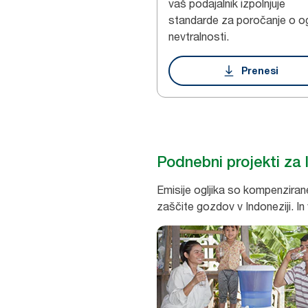
vaš podajalnik izpolnjuje
standarde za poročanje o ogl
nevtralnosti.
Prenesi
Podnebni projekti za l
Emisije ogljika so kompenzirane
zaščite gozdov v Indoneziji. In 