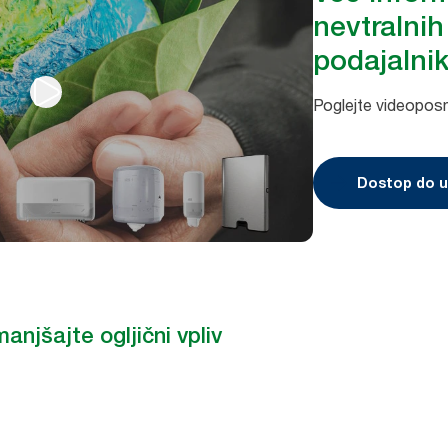
nevtralnih
podajalnik
Poglejte videopos
Dostop do u
manjšajte ogljični vpliv