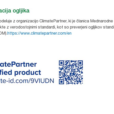
ija ogljika
odeluje z organizacijo ClimatePartner, ki je članica Mednarod
te z verodostojnimi standardi, kot so preverjeni ogljikov standa
DM).
https://www.climatepartner.com/en