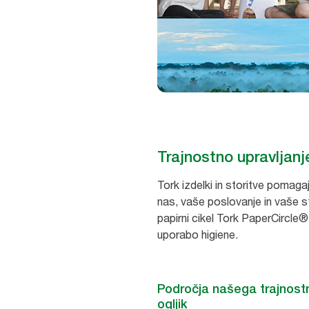
Trajnostno upravljanj
Tork izdelki in storitve pomag
nas, vaše poslovanje in vaše str
papirni cikel Tork PaperCircle
uporabo higiene.
Področja našega trajnostn
ogljik