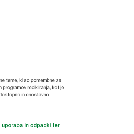
jučne teme, ki so pomembne za
n programov recikliranja, kot je
m dostopno in enostavno
 uporaba in odpadki ter