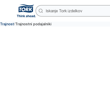
/
Trajnost
Trajnostni podajalniki
Minimizira
ogljični od
Od maja 2023 ponujamo 27 obs
podajalnikov v Evropi (brez Fra