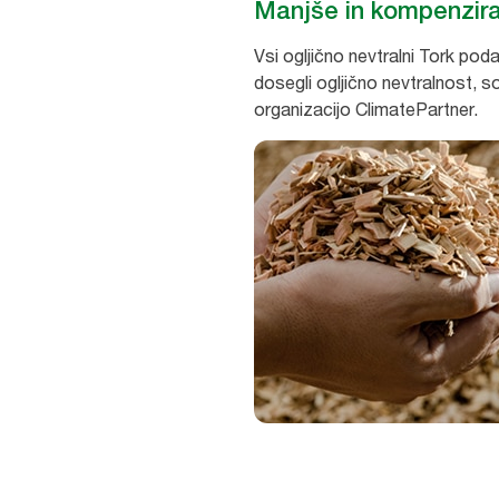
Manjše in kompenzira
Vsi ogljično nevtralni Tork podaj
dosegli ogljično nevtralnost, s
organizacijo ClimatePartner.