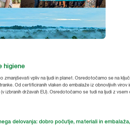
e higiene
ajo zmanjševati vpliv na ljudi in planet. Osredotočamo se na kl
anke. Od certificiranih vlaken do embalaže iz obnovljivih virov i
® (v izbranih državah EU). Osredotočamo se tudi na ljudi z vse
ega delovanja: dobro počutje, materiali in embalaža,