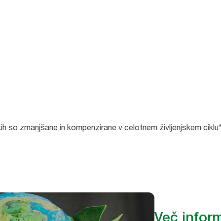
nikih so zmanjšane in kompenzirane v celotnem življenjskem cikl
Več inform