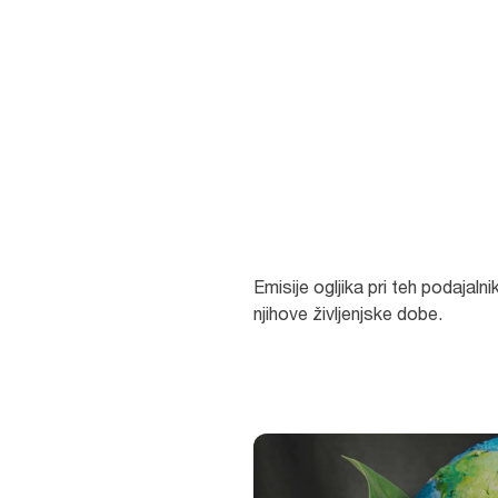
ogljično nevtralnost*.
Emisije ogljika pri teh podajal
njihove življenjske dobe.