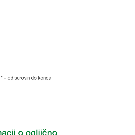
u** – od surovin do konca
acij o ogljično