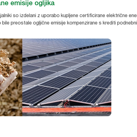
ne emisije ogljika
alniki so izdelani z uporabo kupljene certificirane električne energ
o bile preostale ogljične emisije kompenzirane s krediti podnebn