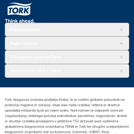
Kaj ponujamo
Rešitve
Naše rešitve
Trajnost
Tork Clean Care
AD-a-Glance
O blagovni znamki Tork
O nas
Vzpostavite stik z nami
Zgodbe o uspehu
torkcontact@essity.com
Essity Hungary Kft. Professional Hygiene
H-1021 Budapest
Tork, blagovna znamka podjetja Essity, ki je vodilni globalni ponudnik na
Budakeszi út 51.
področju higiene in zdravja. Vsak dan naše izdelke, rešitve in storitve
uporablja milijarda ljudi po vsem svetu. Naš namen je odpraviti ovire pri
zagotavljanju dobrega počutja potrošnikov, pacientov, negovalcev, strank
in družbe. Izdelke prodajamo v približno 150 državah pod vodilnima
globalnima blagovnima znamkama TENA in Tork ter drugimi uveljavljenimi
blagovnimi znamkami, kot so Actimove, Cutimed, JOBST, Knix,