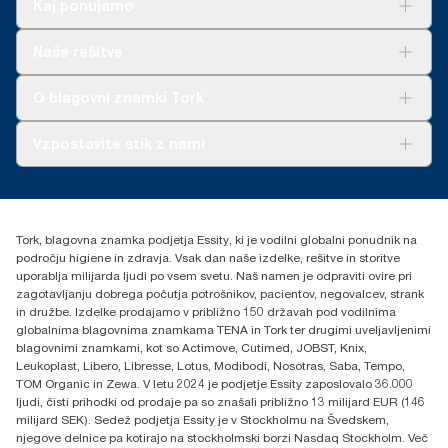
Kaj ponujamo
Rešitve
Naše rešitve
Trajnost
Tork Clean Care
AD-a-Glance
O blagovni znamki Tork
O nas
Vzpostavite stik z nami
Zgodbe o uspehu
torkcontact@essity.com
Essity Hungary Kft. Professional Hygiene
H-1021 Budapest
Tork, blagovna znamka podjetja Essity, ki je vodilni globalni ponudnik na
Budakeszi út 51.
področju higiene in zdravja. Vsak dan naše izdelke, rešitve in storitve
uporablja milijarda ljudi po vsem svetu. Naš namen je odpraviti ovire pri
zagotavljanju dobrega počutja potrošnikov, pacientov, negovalcev, strank
in družbe. Izdelke prodajamo v približno 150 državah pod vodilnima
globalnima blagovnima znamkama TENA in Tork ter drugimi uveljavljenimi
blagovnimi znamkami, kot so Actimove, Cutimed, JOBST, Knix,
Leukoplast, Libero, Libresse, Lotus, Modibodi, Nosotras, Saba, Tempo,
TOM Organic in Zewa. V letu 2024 je podjetje Essity zaposlovalo 36.000
ljudi, čisti prihodki od prodaje pa so znašali približno 13 milijard EUR (146
milijard SEK). Sedež podjetja Essity je v Stockholmu na Švedskem,
njegove delnice pa kotirajo na stockholmski borzi Nasdaq Stockholm. Več