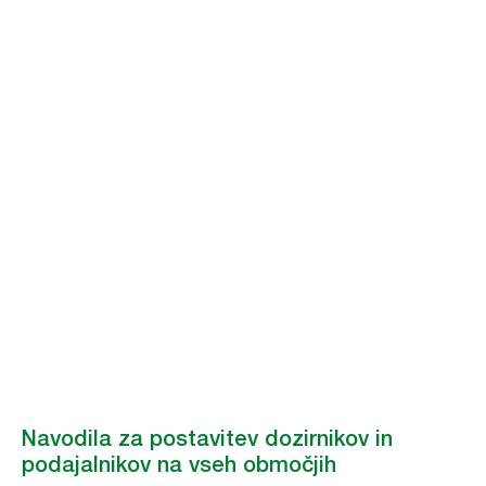
Navodila za
postavitev
dozirnikov in
podajalnikov na
vseh območjih
Kako optimizirati postavitev dozirnikov in podajalnikov za boljšo higieno.
Navodila za postavitev dozirnikov in
podajalnikov na vseh območjih