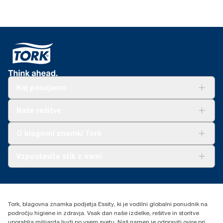
Kaj ponujamo
Rešitve
Naše rešitve
Trajnost
Tork Clean Care
AD-a-Glance
O blagovni znamki Tork
O nas
Vzpostavite stik z nami
Zgodbe o uspehu
torkcontact@essity.com
Essity Hungary Kft. Professional Hygiene
H-1021 Budapest
Tork, blagovna znamka podjetja Essity, ki je vodilni globalni ponudnik na
Budakeszi út 51.
področju higiene in zdravja. Vsak dan naše izdelke, rešitve in storitve
uporablja milijarda ljudi po vsem svetu. Naš namen je odpraviti ovire pri