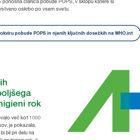
5 ponosna članica pobude POPS, v sklopu katere si
vstveno oskrbo po vsem svetu.
v okviru pobude POPS in njenih ključnih dosežkih na WHO.int
ih
boljšega
higieni rok
ovalo več kot 1000
kov, je pokazala,
bi bil pri delu na
 na higieni rok, 8