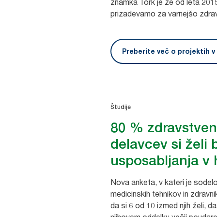
znamka Tork je že od leta 201
prizadevamo za varnejšo zdra
Preberite več o projektih 
Študije
80 % zdravstven
delavcev si želi 
usposabljanja v 
Nova anketa, v kateri je sodel
medicinskih tehnikov in zdravni
da si 6 od 10 izmed njih želi, da 
njihovem oddelku večji poudarek