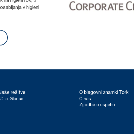
osabljanja v higieni
e
Naše rešitve
O blagovni znamki Tork
AD-a-Glance
O nas
Zgodbe o uspehu