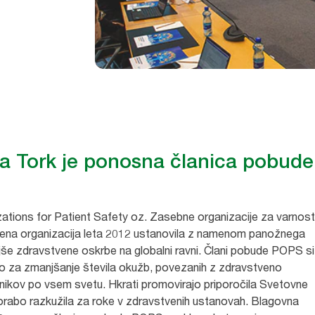
 Tork je ponosna članica pobude
tions for Patient Safety oz. Zasebne organizacije za varnost
vena organizacija leta 2012 ustanovila z namenom panožnega
še zdravstvene oskrbe na globalni ravni. Člani pobude POPS si
o za zmanjšanje števila okužb, povezanih z zdravstveno
olnikov po vsem svetu. Hkrati promovirajo priporočila Svetovne
orabo razkužila za roke v zdravstvenih ustanovah. Blagovna