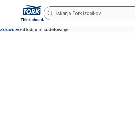
/
Zdravstvo
Študije in sodelovanje
Študije in
sodelovan
Poročila, ankete in ključna par