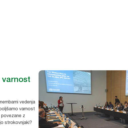
a varnost
remembami vedenja
zboljšamo varnost
, povezane z
jo strokovnjaki?