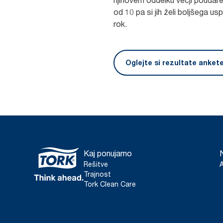
od 10 pa si jih želi boljšega usp
rok.
Oglejte si rezultate anket
Kaj ponujamo
Rešitve
Trajnost
Tork Clean Care