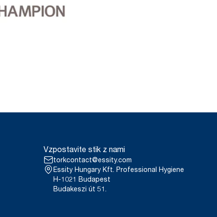
Vzpostavite stik z nami
torkcontact@essity.com
Essity Hungary Kft. Professional Hygiene
H-1021 Budapest
Budakeszi út 51.