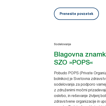
Prenesite povzetek
Sodelovanje
Blagovna znamka
SZO »POPS«
Pobudo POPS (Private Organiza
bolnikov) je Svetovna zdravst
sodelovanja za podporo varnej
z združenimi močmi prizadevaj
oskrbo, in reševanje življenj b
zdravstvene organizacije in up