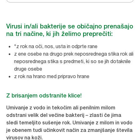
Virusi in/ali bakterije se običajno prenašajo
na tri načine, ki jih želimo preprečiti:
*z rok na oči, nos, usta in odprte rane
z ene osebe na drugo prek neposrednega stika rok ali
neposrednega stika s predmeti, ki so se jih dotaknile
druge osebe
z rok na hrano med pripravo hrane
Z brisanjem odstranite klice!
Umivanje z vodo in tekočim ali penilnim milom
odstrani velik del večine bakterij – zlasti če jima
sledi temeljito sušenje rok. Umivanje z milom in vodo
je obenem tudi učinkovit način za zmanjšanje števila
virusov na koži.