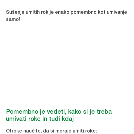
Sušenje umitih rok je enako pomembno kot umivanje
samo!
Ali ste vedeli …
Večina ljudi se higiene rok nauči od staršev. A
večina se ne zaveda, da k dobri higieni spada
tudi sušenje rok!
Pomembno je vedeti, kako si je treba
umivati roke in tudi kdaj
Otroke naučite, da si morajo umiti roke: