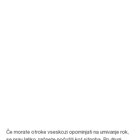
Spodbujajte
umivanje rok z
aplikacijo Ella’s
Hand Washing
School
V vrtcu, kjer so dnevi polni aktivnosti, je včasih težko nadzorovati dobro
higieno rok.
Če morate otroke vseskozi opominjati na umivanje rok,
se prav lahko začnete počutiti kot sitnoba. Po drugi