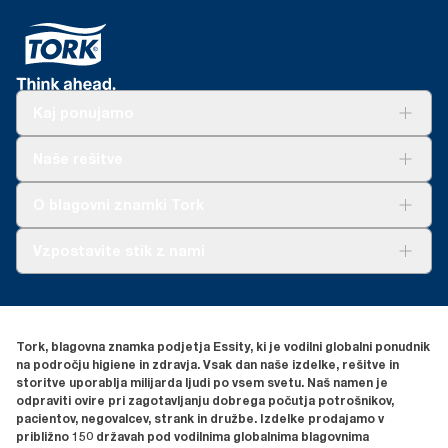
Kaj ponujamo
Rešitve
Naše rešitve
Trajnost
Tork Clean Care
AD-a-Glance
O blagovni znamki Tork
O nas
Vzpostavite stik z nami
Zgodbe o uspehu
torkcontact@essity.com
Essity Hungary Kft. Professional Hygiene
H-1021 Budapest
Tork, blagovna znamka podjetja Essity, ki je vodilni globalni ponudnik
Budakeszi út 51.
na področju higiene in zdravja. Vsak dan naše izdelke, rešitve in
storitve uporablja milijarda ljudi po vsem svetu. Naš namen je
odpraviti ovire pri zagotavljanju dobrega počutja potrošnikov,
pacientov, negovalcev, strank in družbe. Izdelke prodajamo v
približno 150 državah pod vodilnima globalnima blagovnima