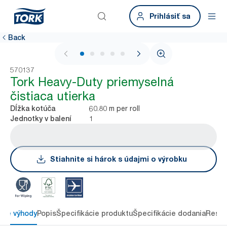
Prihlásiť sa
Back
1 / 6
570137
Tork Heavy-Duty priemyselná
čistiaca utierka
60.80 m per roll
Dĺžka kotúča
1
Jednotky v balení
Stiahnite si hárok s údajmi o výrobku
ové výhody
Popis
Špecifikácie produktu
Špecifikácie dodania
Resou