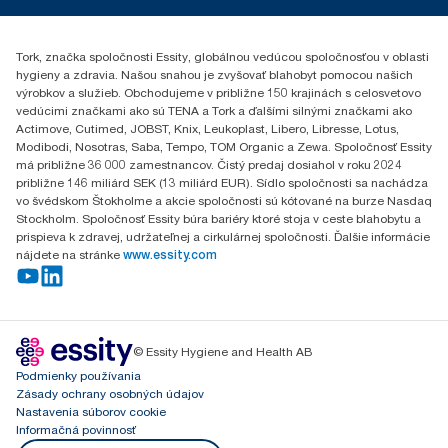
0587860212
Essity Slovakia s.r.o.
Gemerská Hôrka 400
Tork, značka spoločnosti Essity, globálnou vedúcou spoločnosťou v oblasti
049 12 Gemerská Hôrka
hygieny a zdravia. Našou snahou je zvyšovať blahobyt pomocou našich
výrobkov a služieb. Obchodujeme v približne 150 krajinách s celosvetovo
vedúcimi značkami ako sú TENA a Tork a ďalšími silnými značkami ako
Actimove, Cutimed, JOBST, Knix, Leukoplast, Libero, Libresse, Lotus,
Modibodi, Nosotras, Saba, Tempo, TOM Organic a Zewa. Spoločnosť Essity
má približne 36 000 zamestnancov. Čistý predaj dosiahol v roku 2024
približne 146 miliárd SEK (13 miliárd EUR). Sídlo spoločnosti sa nachádza
vo švédskom Štokholme a akcie spoločnosti sú kótované na burze Nasdaq
Stockholm. Spoločnosť Essity búra bariéry ktoré stoja v ceste blahobytu a
prispieva k zdravej, udržateľnej a cirkulárnej spoločnosti. Ďalšie informácie
nájdete na stránke
www.essity.com
© Essity Hygiene and Health AB
Podmienky používania
Zásady ochrany osobných údajov
Nastavenia súborov cookie
Informačná povinnosť