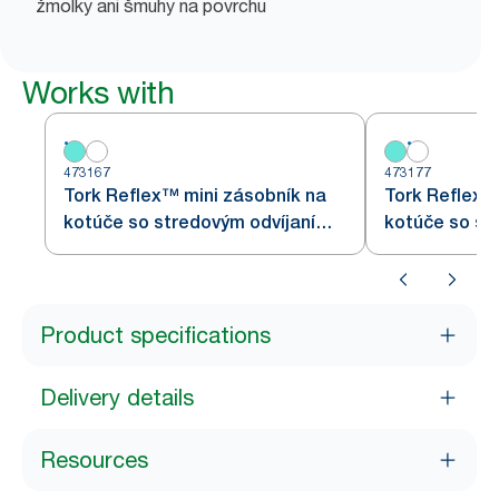
žmolky ani šmuhy na povrchu
Works with
473167
473177
Tork Reflex™ mini zásobník na
Tork Reflex™
kotúče so stredovým odvíjaním,
kotúče so st
biely a tyrkysový M3
biely M3
Product specifications
Delivery details
Resources