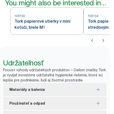
You might also be interested in...
100130
100134
Tork papierové utierky v mini
Tork papierov
kotúči, biele M1
stredovým od
Udržateľnosť
Focus4 výhody udržateľných produktov – Cieľom značky Tork
je vyvíjať inovatívne udržateľné hygienické riešenia, ktoré sú
lepšie pre podnikanie, ľudí aj životné prostredie.
Materiály a balenia
Označenie FSC® – vyrobené z vláken zo
Používateľ a odpad
zodpovedne spravovaných zdrojov.