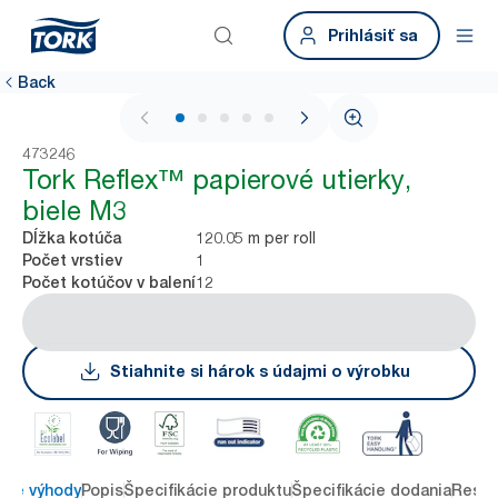
Prihlásiť sa
Back
1 / 5
473246
Tork Reflex™ papierové utierky,
biele M3
120.05 m per roll
Dĺžka kotúča
1
Počet vrstiev
12
Počet kotúčov v balení
Stiahnite si hárok s údajmi o výrobku
ové výhody
Popis
Špecifikácie produktu
Špecifikácie dodania
Resou