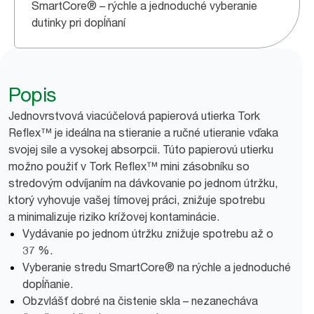
SmartCore® – rýchle a jednoduché vyberanie
dutinky pri dopĺňaní
Popis
Jednovrstvová viacúčelová papierová utierka Tork
Reflex™ je ideálna na stieranie a ručné utieranie vďaka
svojej sile a vysokej absorpcii. Túto papierovú utierku
možno použiť v Tork Reflex™ mini zásobníku so
stredovým odvíjaním na dávkovanie po jednom útržku,
ktorý vyhovuje vašej tímovej práci, znižuje spotrebu
a minimalizuje riziko krížovej kontaminácie.
Vydávanie po jednom útržku znižuje spotrebu až o
37 %.
Vyberanie stredu SmartCore® na rýchle a jednoduché
dopĺňanie.
Obzvlášť dobré na čistenie skla – nezanecháva