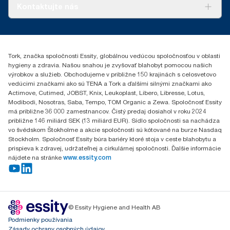
O nás
Kontaktujte nás
Príbehy úspechu
0587860212
Essity Slovakia s.r.o.
Gemerská Hôrka 400
Tork, značka spoločnosti Essity, globálnou vedúcou spoločnosťou v oblasti
049 12 Gemerská Hôrka
hygieny a zdravia. Našou snahou je zvyšovať blahobyt pomocou našich
výrobkov a služieb. Obchodujeme v približne 150 krajinách s celosvetovo
vedúcimi značkami ako sú TENA a Tork a ďalšími silnými značkami ako
Actimove, Cutimed, JOBST, Knix, Leukoplast, Libero, Libresse, Lotus,
Modibodi, Nosotras, Saba, Tempo, TOM Organic a Zewa. Spoločnosť Essity
má približne 36 000 zamestnancov. Čistý predaj dosiahol v roku 2024
približne 146 miliárd SEK (13 miliárd EUR). Sídlo spoločnosti sa nachádza
vo švédskom Štokholme a akcie spoločnosti sú kótované na burze Nasdaq
Stockholm. Spoločnosť Essity búra bariéry ktoré stoja v ceste blahobytu a
prispieva k zdravej, udržateľnej a cirkulárnej spoločnosti. Ďalšie informácie
nájdete na stránke
www.essity.com
© Essity Hygiene and Health AB
Podmienky používania
Zásady ochrany osobných údajov