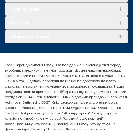
Рішення
Наші рішення
Сталий розвиток
Tork Clean Care
AD-a-Glance
Про Tork
Про нас
Зв'язатися з нами
Історії успіху
tork.ua@essity.com
(+38) 044 490 55 66
Знайти дистриб'ютора
Tork — бренд компанії Essity, яка посідає чільне місце у світі серед
Essity Україна
виробників медико-гігієнічної продукції. Щодня нашими виробами,
04071 м. Київ, вул. Григорія Сковороди 19,
комплексами й послугами користується мільярд людей з усього світу.
Тел. +38 044 490 55 66
Наша мета — долати перепони на шляху до добробуту на благо
споживачів, пацієнтів, піклувальників, замовників і суспільства. Наша
продукція наявна приблизно в 150 країнах під провідними всесвітніми
брендами TENA і Tork, а також іншими відомими брендами, наприклад
Actimove, Cutimed, JOBST, Knix, Leukoplast, Libero, Libresse, Lotus,
Modibodi, Nosotras, Saba, Tempo, TOM Organic і Zewa. Обсяг продажів
Essity у 2024 році сягнув близько 146 млрд крон (13 млрд євро), а
кількість співробітників — 36 000. Головний офіс компанії
розташований у Стокгольмі (Швеція). Акції Essity котируються на
фондовій біржі Nasdaq Stockholm. Детальніше — на сайті