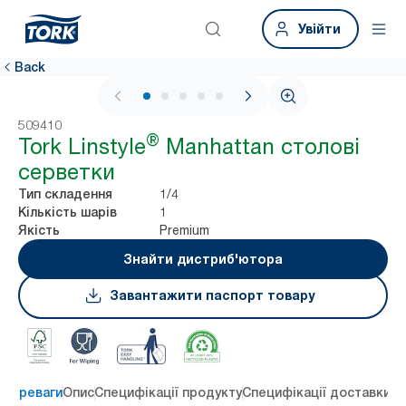
Увійти
Back
1 / 5
509410
®
Tork Linstyle
Manhattan столові
серветки
1/4
Тип складення
1
Кількість шарів
Premium
Якість
Знайти дистриб'ютора
Завантажити паспорт товару
 переваги
Опис
Специфікації продукту
Специфікації доставки
Re