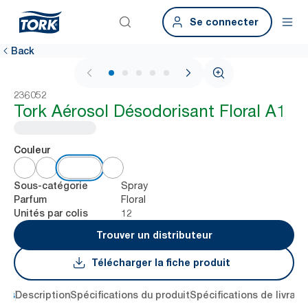
Se connecter
Back
1 / 6
236052
Tork Aérosol Désodorisant Floral A1
Couleur
Spray
Sous-catégorie
Floral
Parfum
12
Unités par colis
Trouver un distributeur
Télécharger la fiche produit
lés
Description
Spécifications du produit
Spécifications de livrais