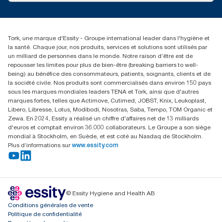
Réclamation pour service
info@tork.be
Réclamation pour distributeurs
02 766 05 30
Rechercher des distributeurs
Tork, une marque d'Essity - Groupe international leader dans l'hygiène et
Essity Belgium NV
la santé. Chaque jour, nos produits, services et solutions sont utilisés par
Berkenlaan 8B
un milliard de personnes dans le monde. Notre raison d’être est de
1831 MACHELEN
repousser les limites pour plus de bien-être (breaking barriers to well-
being) au bénéfice des consommateurs, patients, soignants, clients et de
la société civile. Nos produits sont commercialisés dans environ 150 pays
sous les marques mondiales leaders TENA et Tork, ainsi que d'autres
marques fortes, telles que Actimove, Cutimed, JOBST, Knix, Leukoplast,
Libero, Libresse, Lotus, Modibodi, Nosotras, Saba, Tempo, TOM Organic et
Zewa. En 2024, Essity a réalisé un chiffre d'affaires net de 13 milliards
d'euros et comptait environ 36.000 collaborateurs. Le Groupe a son siège
mondial à Stockholm, en Suède, et est coté au Nasdaq de Stockholm.
Plus d’informations sur
www.essity.com
© Essity Hygiene and Health AB
Conditions générales de vente
Politique de confidentialité