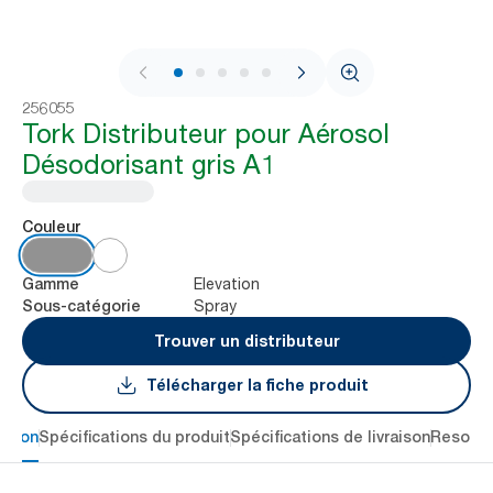
1 / 6
256055
Tork Distributeur pour Aérosol
Désodorisant gris A1
Couleur
Elevation
Gamme
Spray
Sous-catégorie
Trouver un distributeur
Télécharger la fiche produit
ption
Spécifications du produit
Spécifications de livraison
Resour