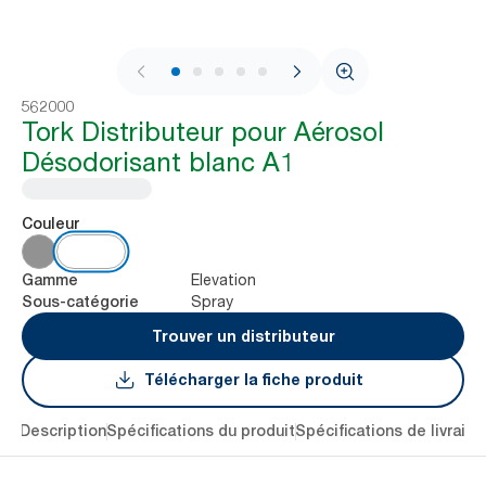
1 / 7
562000
Tork Distributeur pour Aérosol
Désodorisant blanc A1
Couleur
Elevation
Gamme
Spray
Sous-catégorie
Trouver un distributeur
Télécharger la fiche produit
lés
Description
Spécifications du produit
Spécifications de livraiso