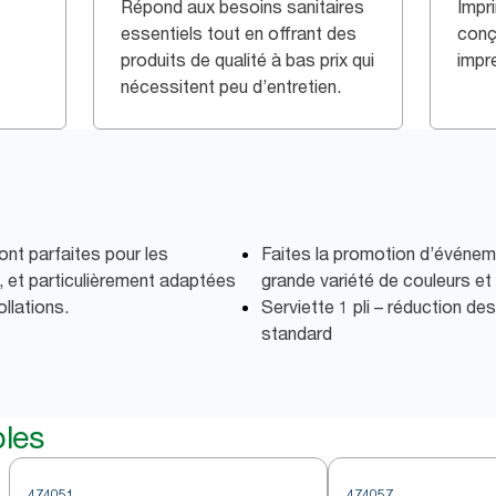
Répond aux besoins sanitaires
Impri
essentiels tout en offrant des
conç
produits de qualité à bas prix qui
impr
nécessitent peu d’entretien.
nt parfaites pour les
Faites la promotion d’événem
 et particulièrement adaptées
grande variété de couleurs et
ollations.
Serviette 1 pli – réduction d
standard
bles
474051
474057