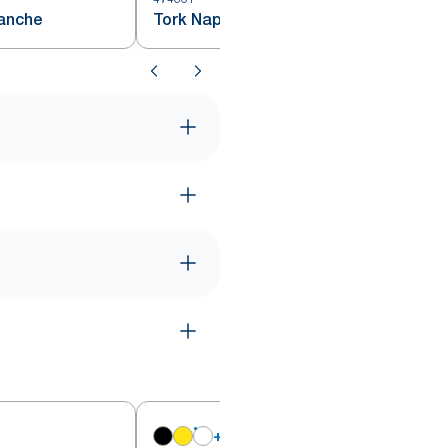
lanche
Tork Nappe Rouleau blanc
+
6