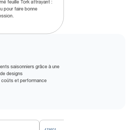
mé feuille Tork attrayant :
u pour faire bonne
ession.
ents saisonniers grâce à une
 de designs
es coûts et performance
474601
4