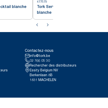
477579
4
cktail blanche
Tork Serviette Dinner Doux
blanche
Contactez-nous
info@tork.be
02 766 05 30
Rechercher des distributeurs
teurs
Essity Belgium NV
Berkenlaan 8B
1831 MACHELEN