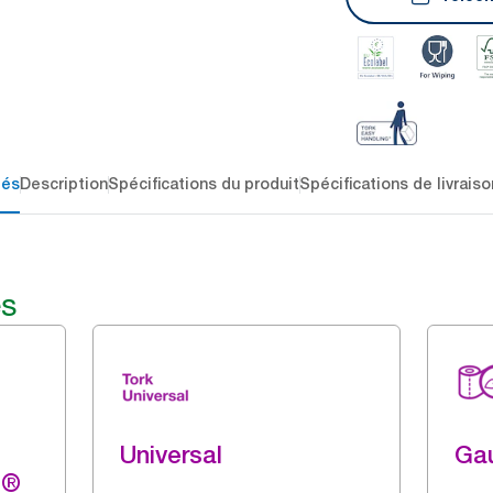
lés
Description
Spécifications du produit
Spécifications de livraiso
és
Universal
Ga
g®