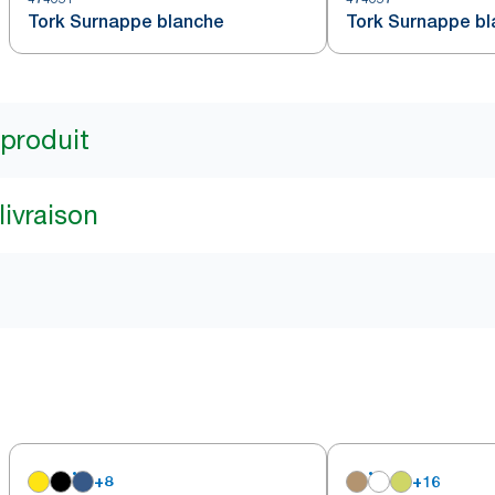
Tork Surnappe blanche
Tork Surnappe b
 produit
livraison
+
8
+
16