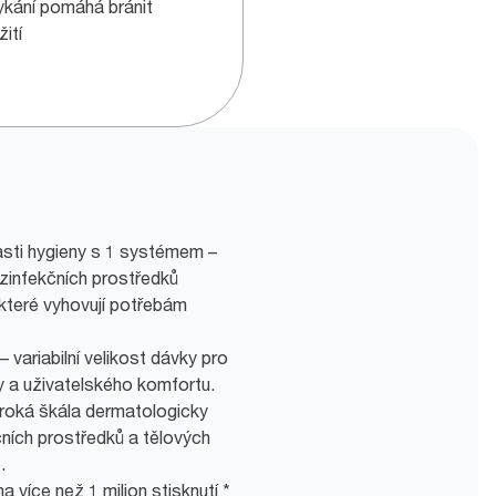
kání pomáhá bránit
ití
asti hygieny s 1 systémem –
ezinfekčních prostředků
které vyhovují potřebám
 variabilní velikost dávky pro
y a uživatelského komfortu.
iroká škála dermatologicky
ních prostředků a tělových
.
a více než 1 milion stisknutí *