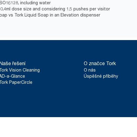
ISO16128, including water
0,4ml dose size and considering 1,5 pushes per visitor
Soap vs Tork Liquid Soap in an Elevation dispenser
Naše řešení
O značce Tork
Tork Vision Cleaning
O nás
AD-a-Glance
Úspěšné příběhy
Tork PaperCircle