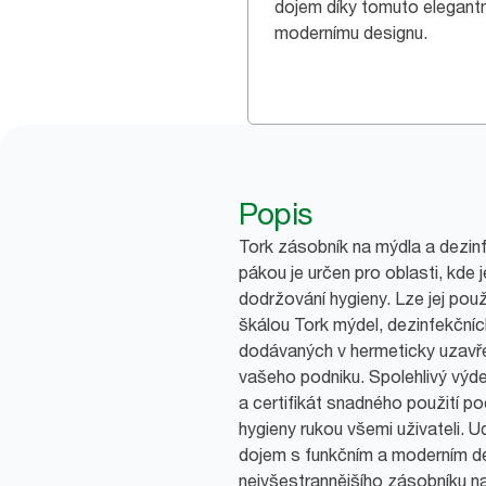
dojem díky tomuto elegant
modernímu designu.
Popis
Tork zásobník na mýdla a dezinf
pákou je určen pro oblasti, kde 
dodržování hygieny. Lze jej pou
škálou Tork mýdel, dezinfekčníc
dodávaných v hermeticky uzavře
vašeho podniku. Spolehlivý výdej
a certifikát snadného použití po
hygieny rukou všemi uživateli. U
dojem s funkčním a moderním 
nejvšestrannějšího zásobníku na