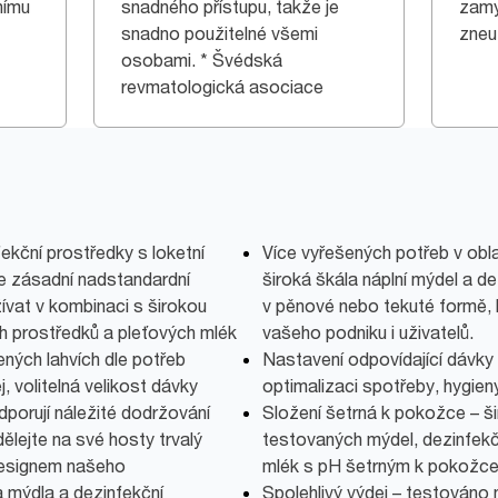
nímu
snadného přístupu, takže je
zamy
snadno použitelné všemi
zneuž
osobami. * Švédská
revmatologická asociace
ekční prostředky s loketní
Více vyřešených potřeb v obl
je zásadní nadstandardní
široká škála náplní mýdel a d
žívat v kombinaci s širokou
v pěnové nebo tekuté formě, 
h prostředků a pleťových mlék
vašeho podniku i uživatelů.
ných lahvích dle potřeb
Nastavení odpovídající dávky –
, volitelná velikost dávky
optimalizaci spotřeby, hygien
dporují náležité dodržování
Složení šetrná k pokožce – š
dělejte na své hosty trvalý
testovaných mýdel, dezinfekč
designem našeho
mlék s pH šetrným k pokožce
 mýdla a dezinfekční
Spolehlivý výdej – testováno n