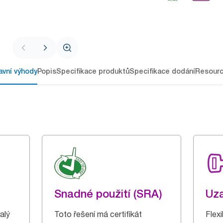
avní výhody
Popis
Specifikace produktů
Specifikace dodání
Resour
Snadné použití (SRA)
Uz
alý
Toto řešení má certifikát
Flex