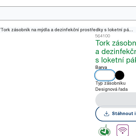
/
Tork zásobník na mýdla a dezinfekční prostředky s loketní pákou, bílý
564100
Tork zásobn
a dezinfekč
s loketní pá
Barva
Typ zásobníku
Designová řada
Stáhnout i