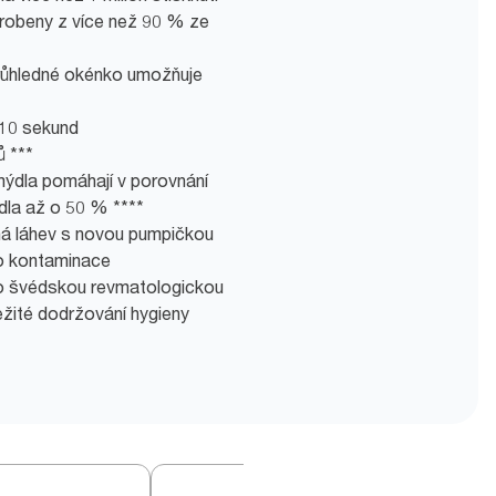
robeny z více než 90 % ze
průhledné okénko umožňuje
 10 sekund
ů ***
ýdla pomáhají v porovnání
dla až o 50 % ****
ná láhev s novou pumpičkou
ko kontaminace
no švédskou revmatologickou
ežité dodržování hygieny