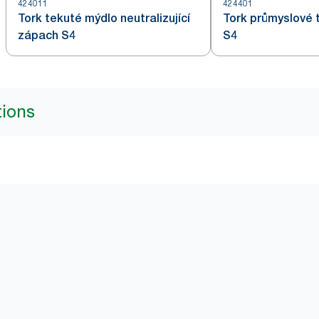
424011
424401
Tork tekuté mýdlo neutralizující
Tork průmyslové 
zápach S4
S4
tions