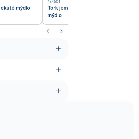
424501
4
tekuté mýdlo
Tork jemně parfémované tekuté
mýdlo