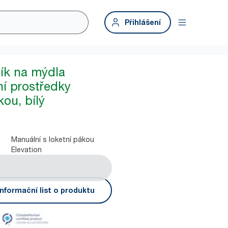
Přihlášení
ík na mýdla
ní prostředky
kou, bílý
Manuální s loketní pákou
Elevation
nformační list o produktu