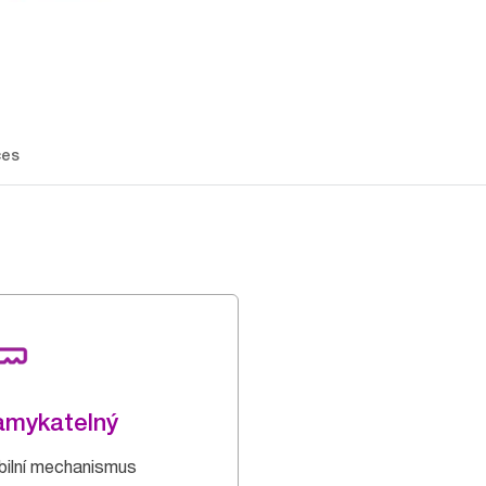
ces
amykatelný
ibilní mechanismus