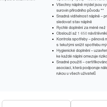
Všechny náplně mýdel jsou vy
surovin přírodního původu **
Snadná viditelnost náplně – 
sledovat stav náplně
Rychlé doplnění za méně než
Obslouží až 1 650 návštěvník
Kontrola spotřeby – pěnová m
s tekutými snížit spotřebu mý
Hygienické doplnění – uzavře
ke každé náplni omezuje rizi
Snadné použití – certifiková
asociací, která podporuje nál
rukou u všech uživatelů