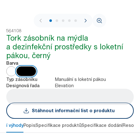
1 / 6
564108
Tork zásobník na mýdla
a dezinfekční prostředky s loketní
pákou, černý
Barva
Manuální s loketní pákou
Typ zásobníku
Elevation
Designová řada
Stáhnout informační list o produktu
avní výhody
Popis
Specifikace produktů
Specifikace dodání
Resour