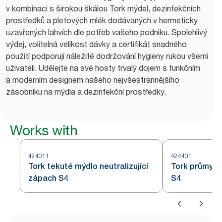
v kombinaci s širokou škálou Tork mýdel, dezinfekčních
prostředků a pleťových mlék dodávaných v hermeticky
uzavřených lahvích dle potřeb vašeho podniku. Spolehlivý
výdej, volitelná velikost dávky a certifikát snadného
použití podporují náležité dodržování hygieny rukou všemi
uživateli. Udělejte na své hosty trvalý dojem s funkčním
a moderním designem našeho nejvšestrannějšího
zásobníku na mýdla a dezinfekční prostředky.
Works with
424011
424401
Tork tekuté mýdlo neutralizující
Tork průmysl
zápach S4
S4