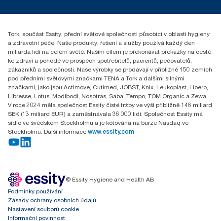
+420 221 706 111
reception.prague@essity.com
Essity Czech Republic s.r.o.
Tork, součást Essity, přední světové společnosti působící v oblasti hygieny
Praha 8, Karlin, Sokolovská 100/94
a zdravotní péče. Naše produkty, řešení a služby používá každý den
186 00 Česká republika
miliarda lidí na celém světě. Naším cílem je překonávat překážky na cestě
ke zdraví a pohodě ve prospěch spotřebitelů, pacientů, pečovatelů,
zákazníků a společnosti. Naše výrobky se prodávají v přibližně 150 zemích
pod předními světovými značkami TENA a Tork a dalšími silnými
značkami, jako jsou Actimove, Cutimed, JOBST, Knix, Leukoplast, Libero,
Libresse, Lotus, Modibodi, Nosotras, Saba, Tempo, TOM Organic a Zewa.
V roce 2024 měla společnost Essity čisté tržby ve výši přibližně 146 miliard
SEK (13 miliard EUR) a zaměstnávala 36 000 lidí. Společnost Essity má
sídlo ve švédském Stockholmu a je kótována na burze Nasdaq ve
Stockholmu. Další informace
www.essity.com
© Essity Hygiene and Health AB
Podmínky používání
Zásady ochrany osobních údajů
Nastavení souborů cookie
Informační povinnost