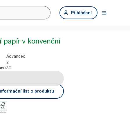
Přihlášení
í papír v konvenční
Advanced
2
30
onu
nformační list o produktu