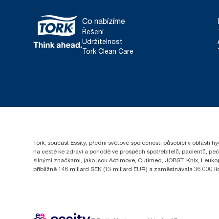
Co nabízíme
Řešení
Udržitelnost
Tork Clean Care
Tork, součást Essity, přední světové společnosti působící v oblasti 
na cestě ke zdraví a pohodě ve prospěch spotřebitelů, pacientů, pe
silnými značkami, jako jsou Actimove, Cutimed, JOBST, Knix, Leukopl
přibližně 146 miliard SEK (13 miliard EUR) a zaměstnávala 36 000 