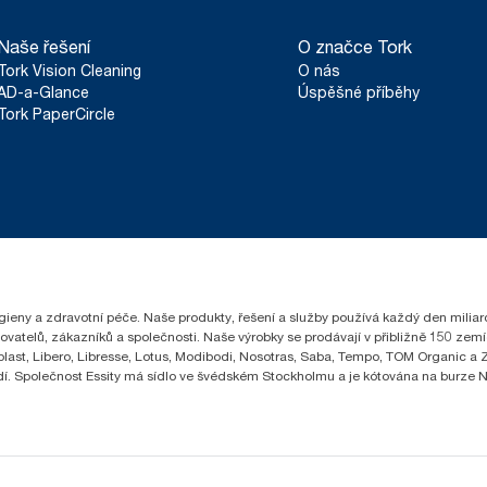
Naše řešení
O značce Tork
Tork Vision Cleaning
O nás
AD-a-Glance
Úspěšné příběhy
Tork PaperCircle
hygieny a zdravotní péče. Naše produkty, řešení a služby používá každý den milia
čovatelů, zákazníků a společnosti. Naše výrobky se prodávají v přibližně 150 z
ast, Libero, Libresse, Lotus, Modibodi, Nosotras, Saba, Tempo, TOM Organic a Ze
lidí. Společnost Essity má sídlo ve švédském Stockholmu a je kótována na burze