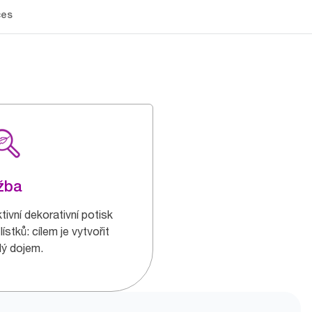
ces
žba
tivní dekorativní potisk
lístků: cílem je vytvořit
lý dojem.