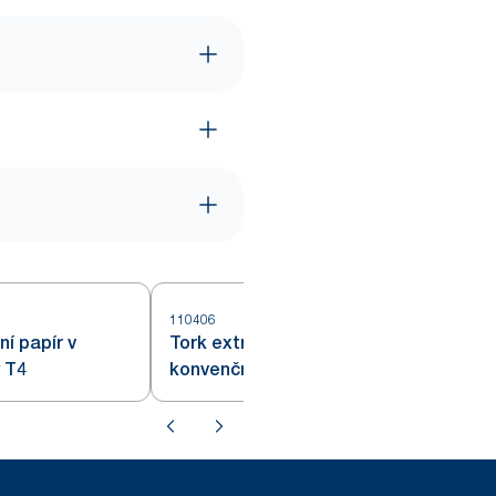
110406
1
ní papír v
Tork extra jemný toaletní papír
ý T4
konvenční role Premium – 4vrstvý
r