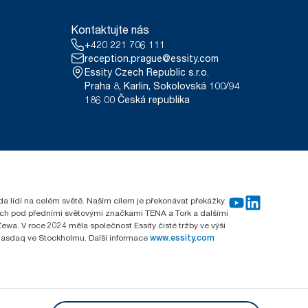
Kontaktujte nás
+420 221 706 111
reception.prague@essity.com
Essity Czech Republic s.r.o.
Praha 8, Karlin, Sokolovská 100/94
186 00 Česká republika
rda lidí na celém světě. Naším cílem je překonávat překážky
emích pod předními světovými značkami TENA a Tork a dalšími
wa. V roce 2024 měla společnost Essity čisté tržby ve výši
 Nasdaq ve Stockholmu. Další informace
www.essity.com