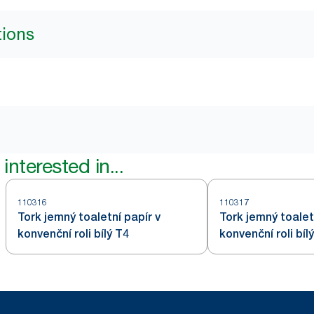
tions
interested in...
110316
110317
Tork jemný toaletní papír v
Tork jemný toalet
konvenční roli bílý T4
konvenční roli bíl