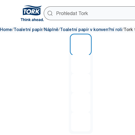
/
/
/
/
Home
Toaletní papír
Náplně
Toaletní papír v konven?ní roli
Tork 
1 of 5