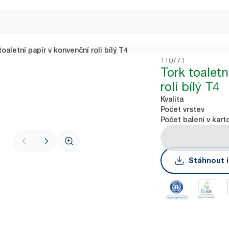
toaletní papír v konvenční roli bílý T4
110771
Tork toaletn
roli bílý T4
Kvalita
Počet vrstev
Počet balení v kart
Stáhnout i