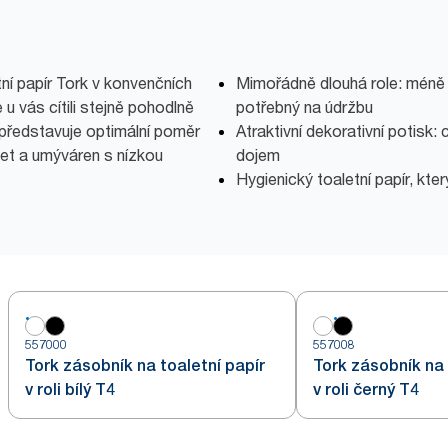
í papír Tork v konvenčních
Mimořádně dlouhá role: méně 
 u vás cítili stejně pohodlně
potřebný na údržbu
 představuje optimální poměr
Atraktivní dekorativní potisk:
let a umýváren s nízkou
dojem
Hygienický toaletní papír, kt
557000
557008
Tork zásobník na toaletní papír
Tork zásobník na 
v roli bílý T4
v roli černý T4