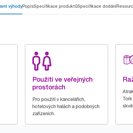
avní výhody
Popis
Specifikace produktů
Specifikace dodání
Resour
Použití ve veřejných
Ra
prostorách
Atrak
Tork 
Pro použití v kancelářích,
skvě
hotelových halách a podobných
zařízeních.