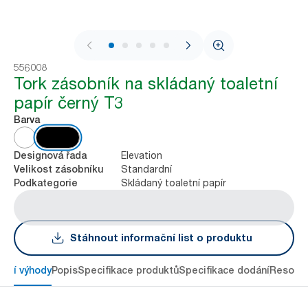
1 / 7
556008
Tork zásobník na skládaný toaletní
papír černý T3
Barva
Elevation
Designová řada
Standardní
Velikost zásobníku
Skládaný toaletní papír
Podkategorie
Stáhnout informační list o produktu
avní výhody
Popis
Specifikace produktů
Specifikace dodání
Resour