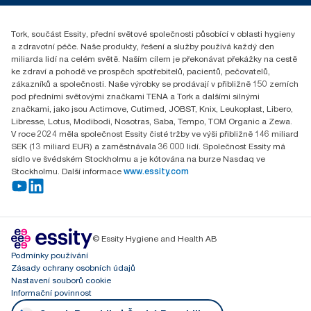
reception.prague@essity.com
Essity Czech Republic s.r.o.
Tork, součást Essity, přední světové společnosti působící v oblasti hygieny
Praha 8, Karlin, Sokolovská 100/94
a zdravotní péče. Naše produkty, řešení a služby používá každý den
186 00 Česká republika
miliarda lidí na celém světě. Naším cílem je překonávat překážky na cestě
ke zdraví a pohodě ve prospěch spotřebitelů, pacientů, pečovatelů,
zákazníků a společnosti. Naše výrobky se prodávají v přibližně 150 zemích
pod předními světovými značkami TENA a Tork a dalšími silnými
značkami, jako jsou Actimove, Cutimed, JOBST, Knix, Leukoplast, Libero,
Libresse, Lotus, Modibodi, Nosotras, Saba, Tempo, TOM Organic a Zewa.
V roce 2024 měla společnost Essity čisté tržby ve výši přibližně 146 miliard
SEK (13 miliard EUR) a zaměstnávala 36 000 lidí. Společnost Essity má
sídlo ve švédském Stockholmu a je kótována na burze Nasdaq ve
Stockholmu. Další informace
www.essity.com
© Essity Hygiene and Health AB
Podmínky používání
Zásady ochrany osobních údajů
Nastavení souborů cookie
Informační povinnost