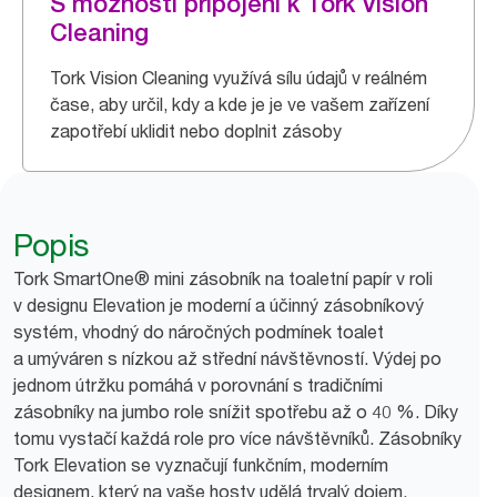
S možností připojení k Tork Vision
Cleaning
Tork Vision Cleaning využívá sílu údajů v reálném
čase, aby určil, kdy a kde je je ve vašem zařízení
zapotřebí uklidit nebo doplnit zásoby
Popis
Tork SmartOne® mini zásobník na toaletní papír v roli
v designu Elevation je moderní a účinný zásobníkový
systém, vhodný do náročných podmínek toalet
a umýváren s nízkou až střední návštěvností. Výdej po
jednom útržku pomáhá v porovnání s tradičními
zásobníky na jumbo role snížit spotřebu až o 40 %. Díky
tomu vystačí každá role pro více návštěvníků. Zásobníky
Tork Elevation se vyznačují funkčním, moderním
designem, který na vaše hosty udělá trvalý dojem.