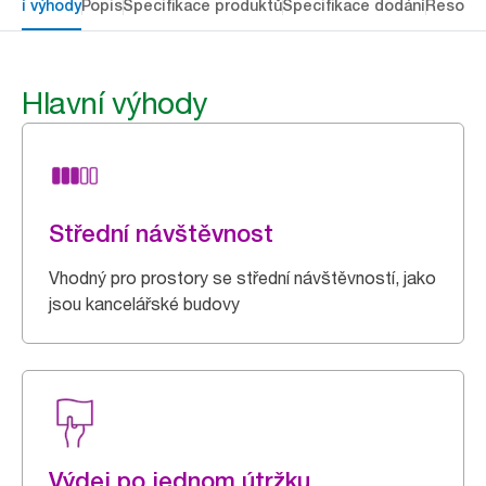
avní výhody
Popis
Specifikace produktů
Specifikace dodání
Resour
Hlavní výhody
Střední návštěvnost
Vhodný pro prostory se střední návštěvností, jako
jsou kancelářské budovy
Výdej po jednom útržku