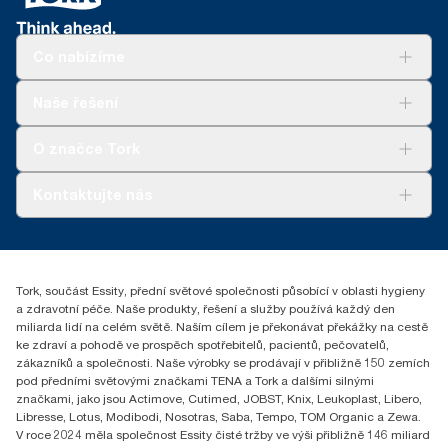
(s výjimkou Francie) od května 2023. Výrobek s certifikací
ClimatePartner: www.climate-id.com/en-gb/9VIUDN.
Co nabízíme
**
Platí pro evropský sortiment náplní Tork SmartOne® na jedno
použití. Na základě hodnocení životního cyklu (LCA), které
ověřila třetí strana a které zahrnuje všechny úrovně kvality náplní
Řešení
Naše řešení
v kombinaci s údaji o spotřebě. Vzhledem k tomu, že tyto údaje
Udržitelnost
jsou systémovým průměrem, nejsou určeny k vykazování
Tork Clean Care
Tork Vision Cleaning
O značce Tork
informací o emisích uhlíku pro konkrétní výrobky a spotřebu.
AD-a-Glance
Tork PaperCircle
O nás
Kontaktujte nás
Úspěšné příběhy
+420 221 706 111
reception.prague@essity.com
Essity Czech Republic s.r.o.
Tork, součást Essity, přední světové společnosti působící v oblasti hygieny
Praha 8, Karlin, Sokolovská 100/94
a zdravotní péče. Naše produkty, řešení a služby používá každý den
186 00 Česká republika
miliarda lidí na celém světě. Naším cílem je překonávat překážky na cestě
ke zdraví a pohodě ve prospěch spotřebitelů, pacientů, pečovatelů,
zákazníků a společnosti. Naše výrobky se prodávají v přibližně 150 zemích
pod předními světovými značkami TENA a Tork a dalšími silnými
značkami, jako jsou Actimove, Cutimed, JOBST, Knix, Leukoplast, Libero,
Libresse, Lotus, Modibodi, Nosotras, Saba, Tempo, TOM Organic a Zewa.
V roce 2024 měla společnost Essity čisté tržby ve výši přibližně 146 miliard