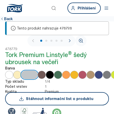
Přihlášení
Back
Tento produkt nahrazuje
478728
1 / 5
478779
®
Tork Premium Linstyle
šedý
ubrousek na večeři
Barva
1/4
Typ skladu
1
Počet vrstev
Premium
Kvalita
Stáhnout informační list o produktu