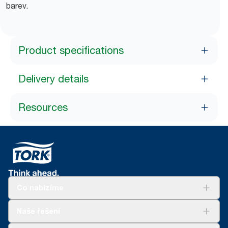
barev.
Product specifications
Delivery details
Resources
Co nabízíme
Řešení
Naše řešení
Udržitelnost