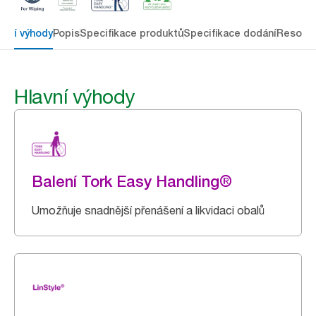
avní výhody
Popis
Specifikace produktů
Specifikace dodání
Resour
Hlavní výhody
Balení Tork Easy Handling®
Umožňuje snadnější přenášení a likvidaci obalů