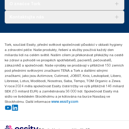
Tork Clean Care
Tork Vision Cleaning
O značce Tork
AD-a-Glance
Tork PaperCircle
O nás
Kontaktujte nás
Úspěšné příběhy
+420 221 706 111
reception.prague@essity.com
Essity Czech Republic s.r.o.
Tork, součást Essity, přední světové společnosti působící v oblasti hygieny
Praha 8, Karlin, Sokolovská 100/94
a zdravotní péče. Naše produkty, řešení a služby používá každý den
186 00 Česká republika
miliarda lidí na celém světě. Naším cílem je překonávat překážky na cestě
ke zdraví a pohodě ve prospěch spotřebitelů, pacientů, pečovatelů,
zákazníků a společnosti. Naše výrobky se prodávají v přibližně 150 zemích
pod předními světovými značkami TENA a Tork a dalšími silnými
značkami, jako jsou Actimove, Cutimed, JOBST, Knix, Leukoplast, Libero,
Libresse, Lotus, Modibodi, Nosotras, Saba, Tempo, TOM Organic a Zewa.
V roce 2024 měla společnost Essity čisté tržby ve výši přibližně 146 miliard
SEK (13 miliard EUR) a zaměstnávala 36 000 lidí. Společnost Essity má
sídlo ve švédském Stockholmu a je kótována na burze Nasdaq ve
Stockholmu. Další informace
www.essity.com