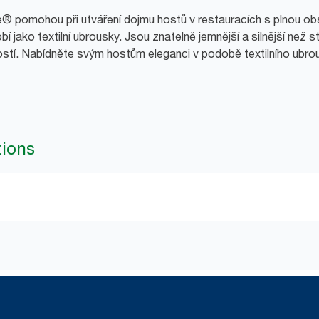
® pomohou při utváření dojmu hostů v restauracích s plnou obs
bí jako textilní ubrousky. Jsou znatelně jemnější a silnější než
stí. Nabídněte svým hostům eleganci v podobě textilního ubro
tions