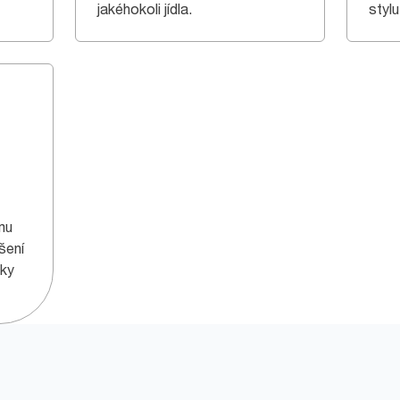
jakéhokoli jídla.
stylu
mu
šení
tky