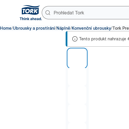
/
/
/
/
Home
Ubrousky a prostírání
Náplně
Konvenční ubrousky
Tork Pre
Tento produkt nahrazuje
1 of 5