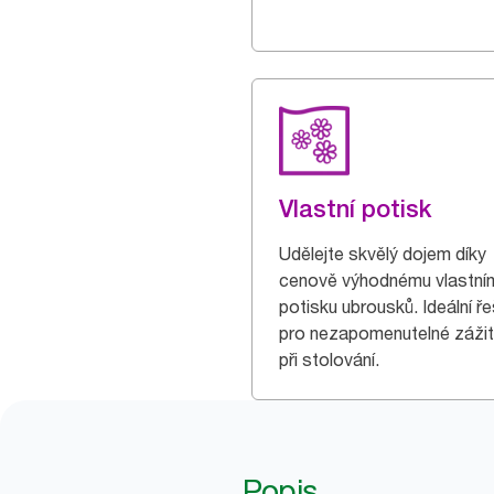
Vlastní potisk
Udělejte skvělý dojem díky
cenově výhodnému vlastní
potisku ubrousků. Ideální ře
pro nezapomenutelné záži
při stolování.
Popis