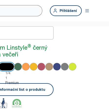
Přihlášení
®
m Linstyle
černý
 večeři
1/4
1
Premium
nformační list o produktu