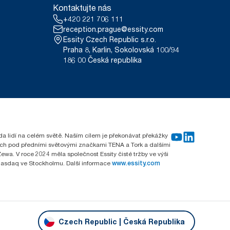
Kontaktujte nás
+420 221 706 111
reception.prague@essity.com
Essity Czech Republic s.r.o.
Praha 8, Karlin, Sokolovská 100/94
186 00 Česká republika
rda lidí na celém světě. Naším cílem je překonávat překážky
emích pod předními světovými značkami TENA a Tork a dalšími
wa. V roce 2024 měla společnost Essity čisté tržby ve výši
 Nasdaq ve Stockholmu. Další informace
www.essity.com
Czech Republic | Česká Republika