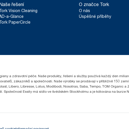
Naše řešení
O značce Tork
Tork Vision Cleaning
O nás
AD-a-Glance
Úspěšné příběhy
Tork PaperCircle
hygieny a zdravotní péče. Naše produkty, řešení a služby používá každý den milia
čovatelů, zákazníků a společnosti. Naše výrobky se prodávají v přibližně 150 z
ast, Libero, Libresse, Lotus, Modibodi, Nosotras, Saba, Tempo, TOM Organic a Ze
lidí. Společnost Essity má sídlo ve švédském Stockholmu a je kótována na burze
rů cookie
Informační povinnost