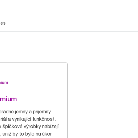
ces
emium
řádně jemný a příjemný
iál a vynikající funkčnost.
 špičkové výrobky nabízejí
, aniž by to bylo na úkor