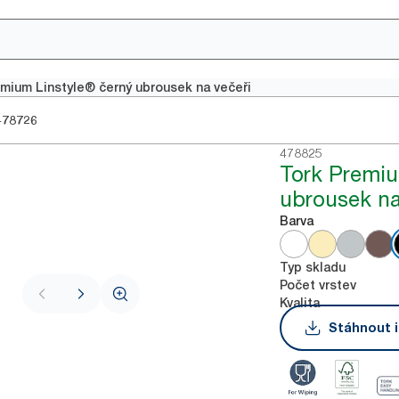
mium Linstyle® černý ubrousek na večeři
478726
478825
Tork Premiu
ubrousek na
Barva
Typ skladu
Počet vrstev
Kvalita
Stáhnout i