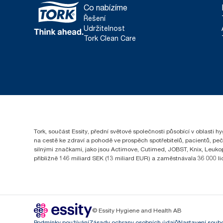
Co nabízíme
Řešení
Udržitelnost
Tork Clean Care
Tork, součást Essity, přední světové společnosti působící v oblasti 
na cestě ke zdraví a pohodě ve prospěch spotřebitelů, pacientů, pe
silnými značkami, jako jsou Actimove, Cutimed, JOBST, Knix, Leukopl
přibližně 146 miliard SEK (13 miliard EUR) a zaměstnávala 36 000 
© Essity Hygiene and Health AB
Podmínky používání
Zásady ochrany osobních údajů
Nastavení soubo