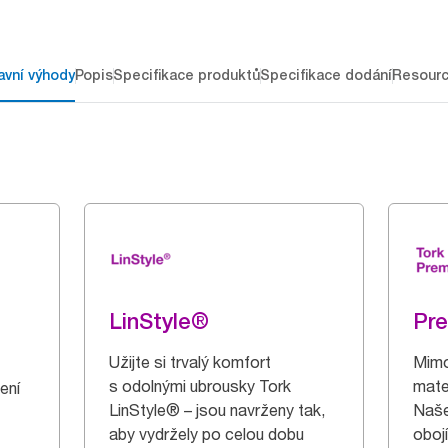
avní výhody
Popis
Specifikace produktů
Specifikace dodání
Resour
LinStyle®
Pr
Užijte si trvalý komfort
Mimo
s odolnými ubrousky Tork
mater
ení
LinStyle® – jsou navrženy tak,
Naše
aby vydržely po celou dobu
obojí