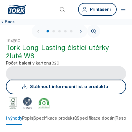
Přihlášení
Back
1 / 5
194650
Tork Long-Lasting čisticí utěrky
žluté W8
320
Počet balení v kartonu
Stáhnout informační list o produktu
avní výhody
Popis
Specifikace produktů
Specifikace dodání
Resour