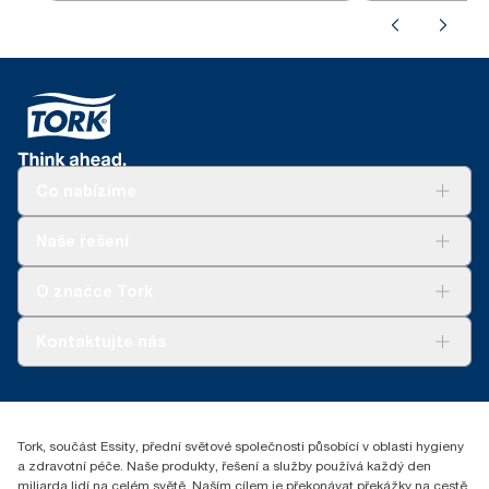
Co nabízíme
Řešení
Naše řešení
Udržitelnost
Tork Clean Care
Tork Vision Cleaning
O značce Tork
AD-a-Glance
Tork PaperCircle
O nás
Kontaktujte nás
Úspěšné příběhy
+420 221 706 111
reception.prague@essity.com
Essity Czech Republic s.r.o.
Tork, součást Essity, přední světové společnosti působící v oblasti hygieny
Praha 8, Karlin, Sokolovská 100/94
a zdravotní péče. Naše produkty, řešení a služby používá každý den
186 00 Česká republika
miliarda lidí na celém světě. Naším cílem je překonávat překážky na cestě