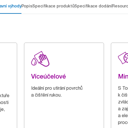
avní výhody
Popis
Specifikace produktů
Specifikace dodání
Resour
Víceúčelové
Min
Ideální pro utírání povrchů
S To
a čištění rukou.
k čiš
ktuře
zvlád
osti
a za
je,
a el
proc