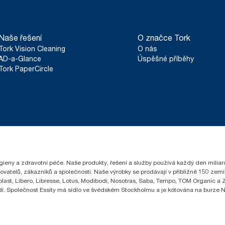
Naše řešení
O značce Tork
Tork Vision Cleaning
O nás
AD-a-Glance
Úspěšné příběhy
Tork PaperCircle
hygieny a zdravotní péče. Naše produkty, řešení a služby používá každý den milia
čovatelů, zákazníků a společnosti. Naše výrobky se prodávají v přibližně 150 z
ast, Libero, Libresse, Lotus, Modibodi, Nosotras, Saba, Tempo, TOM Organic a Ze
lidí. Společnost Essity má sídlo ve švédském Stockholmu a je kótována na burze