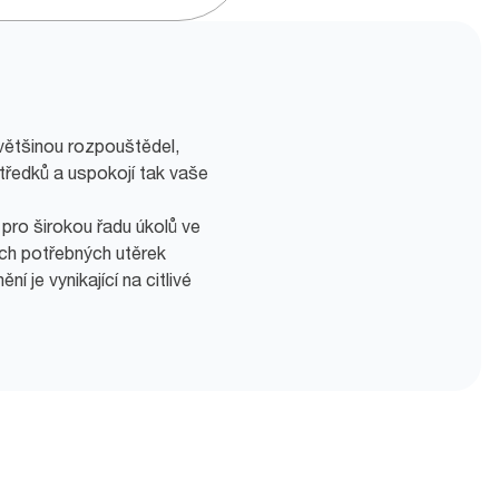
 většinou rozpouštědel,
středků a uspokojí tak vaše
 pro širokou řadu úkolů ve
ch potřebných utěrek
í je vynikající na citlivé