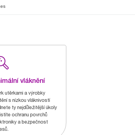
ces
imální vláknění
rk utěrkami a výrobky
tění s nízkou vláknivostí
nete ty nejdůležitější úkoly
jistíte ochranu povrchů
ektroniky a bezpečnost
esů.