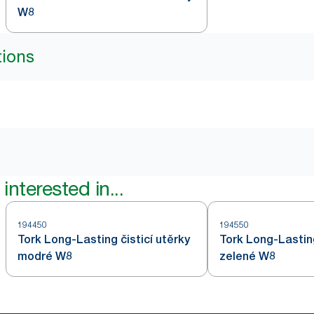
W8
tions
interested in...
194450
194550
Tork Long-Lasting čisticí utěrky
Tork Long-Lasting
modré W8
zelené W8