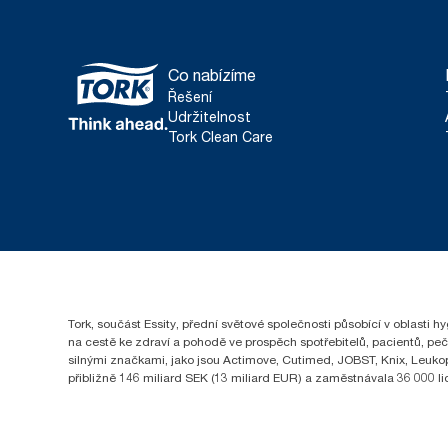
Co nabízíme
Řešení
Udržitelnost
Tork Clean Care
Tork, součást Essity, přední světové společnosti působící v oblasti 
na cestě ke zdraví a pohodě ve prospěch spotřebitelů, pacientů, pe
silnými značkami, jako jsou Actimove, Cutimed, JOBST, Knix, Leukopl
přibližně 146 miliard SEK (13 miliard EUR) a zaměstnávala 36 000 