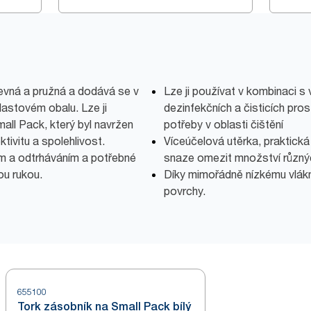
 pevná a pružná a dodává se v
Lze ji používat v kombinaci s
stovém obalu. Lze ji
dezinfekčních a čisticích pro
all Pack, který byl navržen
potřeby v oblasti čištění
ktivitu a spolehlivost.
Víceúčelová utěrka, praktická
m a odtrháváním a potřebné
snaze omezit množství různý
ou rukou.
Díky mimořádně nízkému vlákněn
povrchy.
655100
Tork zásobník na Small Pack bílý