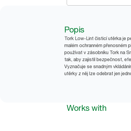
Popis
Tork Low-Lint čisticí utěrka je
malém ochranném přenosném pla
používat v zásobníku Tork na Sm
tak, aby zajistil bezpečnost, efe
Vyznačuje se snadným vkládání
utěrky z něj lze odebrat jen jedn
Works with