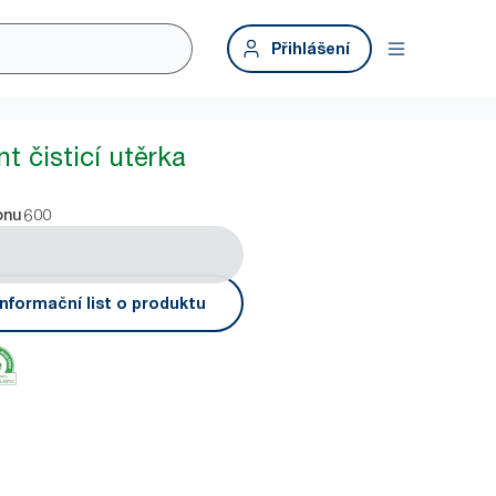
Přihlášení
t čisticí utěrka
600
onu
nformační list o produktu