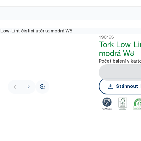
 Low-Lint čisticí utěrka modrá W8
190493
Tork Low-Lin
modrá W8
Počet balení v kart
Stáhnout i