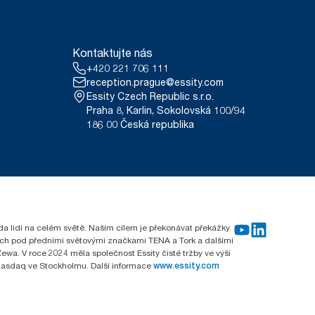
Kontaktujte nás
+420 221 706 111
reception.prague@essity.com
Essity Czech Republic s.r.o.
Praha 8, Karlin, Sokolovská 100/94
186 00 Česká republika
rda lidí na celém světě. Naším cílem je překonávat překážky
emích pod předními světovými značkami TENA a Tork a dalšími
wa. V roce 2024 měla společnost Essity čisté tržby ve výši
 Nasdaq ve Stockholmu. Další informace
www.essity.com