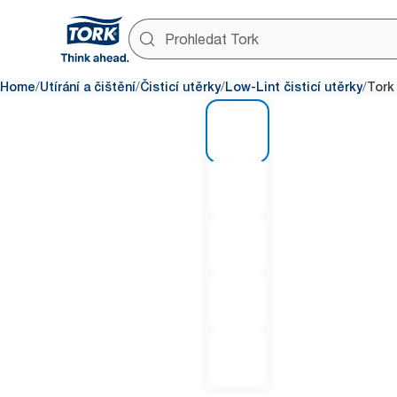
/
/
/
/
Home
Utírání a čištění
Čisticí utěrky
Low-Lint čisticí utěrky
Tork
1 of 5