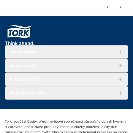
Co nabízíme
Řešení
Naše řešení
Udržitelnost
Tork Clean Care
Tork Vision Cleaning
O značce Tork
AD-a-Glance
Tork PaperCircle
O nás
Kontaktujte nás
Úspěšné příběhy
+420 221 706 111
reception.prague@essity.com
Essity Czech Republic s.r.o.
Tork, součást Essity, přední světové společnosti působící v oblasti hygieny
Praha 8, Karlin, Sokolovská 100/94
a zdravotní péče. Naše produkty, řešení a služby používá každý den
186 00 Česká republika
miliarda lidí na celém světě. Naším cílem je překonávat překážky na cestě