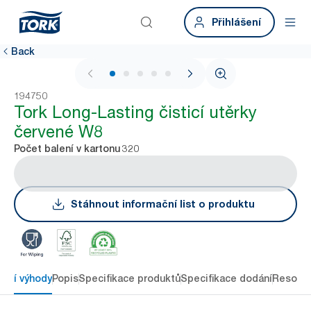
Přihlášení
Back
1 / 5
194750
Tork Long-Lasting čisticí utěrky
červené W8
320
Počet balení v kartonu
Stáhnout informační list o produktu
avní výhody
Popis
Specifikace produktů
Specifikace dodání
Resour